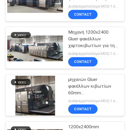
τύπων
VR
Διαπραγματεύσιμα MOQ:1 σύνολο
αυτοματοποιημένης
CONTACT
πλήρως έλεγχος
SITEMAP
Μηχανή 1200x2400
Gluer φακέλλων
PRIVACY
χαρτοκιβωτίων για τη
ζαρωμένη κατασκευή
POLICY
Διαπραγματεύσιμα MOQ:1 σύνολο
κιβωτίων
CONTACT
χαρτοκιβωτίων
μηχανών Gluer
φακέλλων κιβωτίων
60mm
αυτοματοποιημένης
Διαπραγματεύσιμα MOQ:1 σύνολο
πλήρως έλεγχος που
CONTACT
διπλώνει κολλώντας
300Sheet/min
1200x2400mm