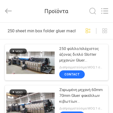
Guangdong
Toprint
Machinery
Προϊόντα
Co.,
LTD.
All
Rights
Reserved.
ΣΠΊΤΙ
250 sheet min box folder gluer machine διαδικτυακή 
ΠΡΟΪΌΝΤΑ
250 φύλλο/ελάχιστος
άξονας διπλό Slotter
ΒΊΝΤΕΟ
μηχανών Gluer
φακέλλων κιβωτίων
Διαπραγματεύσιμα MOQ:1 σύνολο
ενιαίος
ΠΕΡΊΠΟΥ
CONTACT
ΕΜΕΊΣ
Ζαρωμένη μηχανή 60mm
70mm Gluer φακέλλων
ΓΎΡΟΣ
κιβωτίων
ΕΡΓΟΣΤΑΣΊΩΝ
χαρτοκιβωτίων 300
Διαπραγματεύσιμα MOQ:1 σύνολο