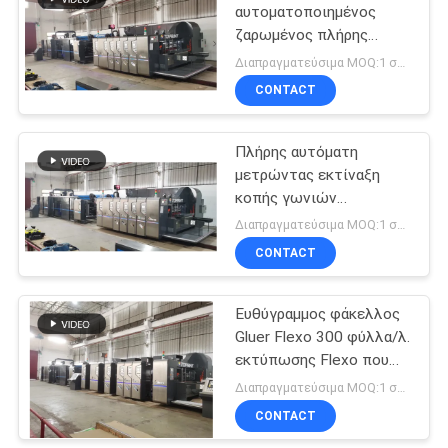
αυτοματοποιημένος
ζαρωμένος πλήρης
αυτόματος μηχανών
Διαπραγματεύσιμα MOQ:1 σύνολο
Gluer φακέλλων
CONTACT
Πλήρης αυτόματη
μετρώντας εκτίναξη
κοπής γωνιών
τακτοποίησης μηχανών
Διαπραγματεύσιμα MOQ:1 σύνολο
Gluer φακέλλων Flexo
CONTACT
Ευθύγραμμος φάκελλος
Gluer Flexo 300 φύλλα/λ.
εκτύπωσης Flexo που
αυλακώνει την
Διαπραγματεύσιμα MOQ:1 σύνολο
τεμαχίζοντας μηχανή
CONTACT