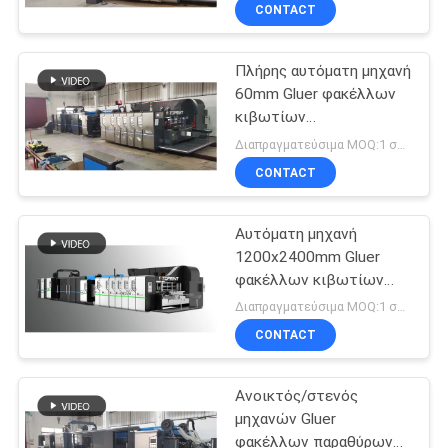
φύλλα/λ.
CONTACT
ΠΟΙΟΤΙΚΌΣ
Πλήρης αυτόματη μηχανή
ΈΛΕΓΧΟΣ
60mm Gluer φακέλλων
κιβωτίων
ΜΑΣ
χαρτοκιβωτίων με την
Διαπραγματεύσιμα MOQ:1 σύνολο
κενή λεπίδα γιατρών
ΕΛΆΤΕ
CONTACT
μεταφοράς
ΣΕ
Αυτόματη μηχανή
ΕΠΑΦΉ
1200x2400mm Gluer
ΜΕ
φακέλλων κιβωτίων
χαρτοκιβωτίων για την
Διαπραγματεύσιμα MOQ:1 σύνολο
κατασκευή των
ΖΗΤΉΣΤΕ
CONTACT
κιβωτίων
ΈΝΑ
χαρτοκιβωτίων
Ανοικτός/στενός
ΑΠΌΣΠΑΣΜΑ
μηχανών Gluer
φακέλλων παραθύρων