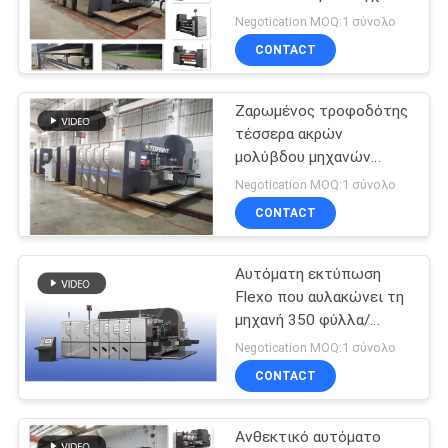
με σερβομηχανισμό
VR
Negotication MOQ:1 σύνολο
μηχανών
CONTACT
14
SITEMAP
εκτύπωση flexo
Ζαρωμένος τροφοδότης
τέσσερα ακρών
που αυλακώνει τη
PRIVACY
μολύβδου μηχανών
κατασκευής
POLICY
μηχανή
Negotication MOQ:1 σύνολο
χαρτοκιβωτίων χρώμα
CONTACT
Flexographic μηχανή
εκτύπωσης
Αυτόματη εκτύπωση
12
Flexo που αυλακώνει τη
Μηχανή
μηχανή 350 φύλλα/
αυτοματοποιημένης
Negotication MOQ:1 σύνολο
κατασκευής
πλήρως λ. ελέγχου
CONTACT
χαρτοκιβωτίων
Ανθεκτικό αυτόματο