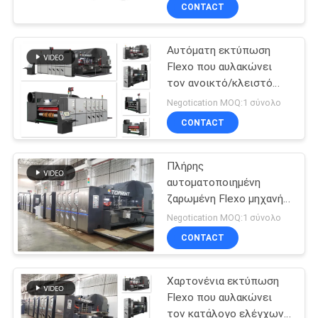
CONTACT
ΠΟΙΟΤΙΚΌΣ
Αυτόματη εκτύπωση
ΈΛΕΓΧΟΣ
11
Flexo που αυλακώνει
τον ανοικτό/κλειστό
Μηχανή Gluer
ΜΑΣ
τύπο υψηλής ταχύτητας
Negotication MOQ:1 σύνολο
φακέλλων
μηχανών
ΕΛΆΤΕ
CONTACT
κιβωτίων
ΣΕ
Πλήρης
ΕΠΑΦΉ
αυτοματοποιημένη
ΜΕ
ζαρωμένη Flexo μηχανή
16
εκτύπωσης κιβωτίων
Negotication MOQ:1 σύνολο
300 φύλλο/λ.
εκτυπωτής flexo
ΖΗΤΉΣΤΕ
CONTACT
ΈΝΑ
slotter
Χαρτονένια εκτύπωση
ΑΠΌΣΠΑΣΜΑ
Flexo που αυλακώνει
τον κατάλογο ελέγχων