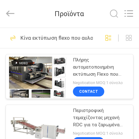
Guangdong
Toprint
Machinery
Προϊόντα
Co.,
LTD.
All
Rights
Reserved.
ΣΠΊΤΙ
16
Κίνα εκτύπωση flexo που αυλακώνει τη μηχανή
φάκελλος flexo
ΠΡΟΪΌΝΤΑ
gluer
Πλήρης
αυτοματοποιημένη
ΒΊΝΤΕΟ
εκτύπωση Flexo που
αυλακώνει την κενή
Negotication MOQ:1 σύνολο
κορυφή μεταφοράς
ΠΕΡΊΠΟΥ
CONTACT
υψηλής ταχύτητας
12
ΕΜΕΊΣ
μηχανών
αυτόματος
Περιστροφική
τεμαχίζοντας μηχανή
ΓΎΡΟΣ
φάκελλος gluer
RDC για τα ζαρωμένα
ΕΡΓΟΣΤΑΣΊΩΝ
κιβώτια χαρτοκιβωτίων
Negotication MOQ:1 σύνολο