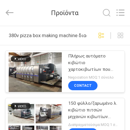
Guangdong
Toprint
Machinery
Προϊόντα
Co.,
LTD.
All
Rights
Reserved.
ΣΠΊΤΙ
380v pizza box making machine διαδικτυακή κατασκευ
ΠΡΟΪΌΝΤΑ
Πλήρως αυτόματο
κιβώτιο
ΒΊΝΤΕΟ
χαρτοκιβωτίων που
κατασκευάζει τη μηχανή,
Negociation MOQ:1 σύνολο
κιβώτιο πιτσών 380V
ΠΕΡΊΠΟΥ
CONTACT
60mm που κατασκευάζει
ΕΜΕΊΣ
τη μηχανή
150 φύλλο/ζαρωμένο λ.
κιβώτιο πιτσών
ΓΎΡΟΣ
μηχανών κιβωτίων
ΕΡΓΟΣΤΑΣΊΩΝ
τεμαχίζοντας αυτόματο
Διαπραγματεύσιμα MOQ:1 σύνολο