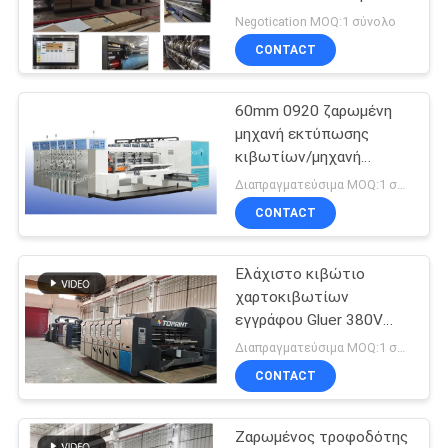
ελέγχων με
VR
Negotication MOQ:1 σύνολο
σερβομηχανισμό
CONTACT
μηχανών
SITEMAP
60mm 0920 ζαρωμένη
μηχανή εκτύπωσης
PRIVACY
κιβωτίων/μηχανή
εκτύπωσης κιβωτίων
POLICY
Διαπραγματεύσιμα MOQ:1 σύνολο
πιτσών
CONTACT
Ελάχιστο κιβώτιο
χαρτοκιβωτίων
εγγράφου Gluer 380V
900x2000mm φακέλλων
Διαπραγματεύσιμα MOQ:1 σύνολο
Flexo που κατασκευάζει
CONTACT
τη μηχανή
Ζαρωμένος τροφοδότης