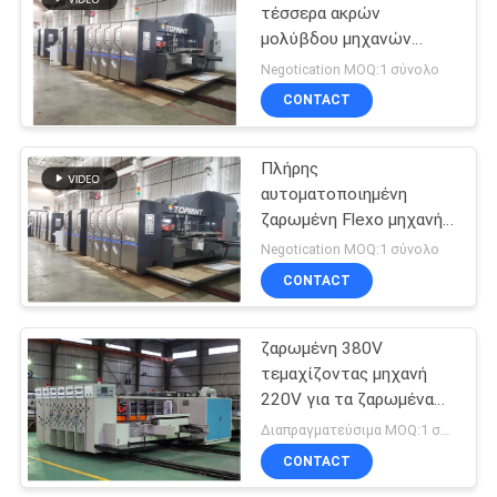
τέσσερα ακρών
μολύβδου μηχανών
κατασκευής
Negotication MOQ:1 σύνολο
χαρτοκιβωτίων χρώμα
CONTACT
Flexographic μηχανή
εκτύπωσης
Πλήρης
αυτοματοποιημένη
ζαρωμένη Flexo μηχανή
εκτύπωσης κιβωτίων
Negotication MOQ:1 σύνολο
300 φύλλο/λ.
CONTACT
ζαρωμένη 380V
τεμαχίζοντας μηχανή
220V για τα ζαρωμένα
κιβώτια
Διαπραγματεύσιμα MOQ:1 σύνολο
CONTACT