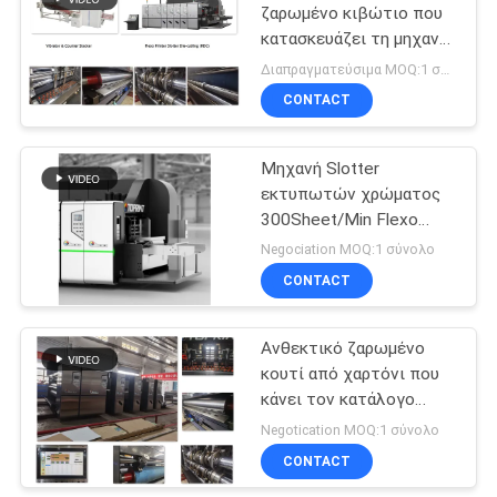
ζαρωμένο κιβώτιο που
κατασκευάζει τη μηχανή,
μηχανή Gluer φακέλλων
Διαπραγματεύσιμα MOQ:1 σύνολο
Flexo
CONTACT
Μηχανή Slotter
εκτυπωτών χρώματος
300Sheet/Min Flexo
συνήθειας με την κοπή
Negociation MOQ:1 σύνολο
συστημάτων 850x1950
CONTACT
τροφών
Ανθεκτικό ζαρωμένο
κουτί από χαρτόνι που
κάνει τον κατάλογο
ελέγχων με
Negotication MOQ:1 σύνολο
σερβομηχανισμό
CONTACT
μηχανών