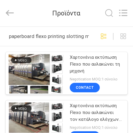
Guangdong
Toprint
Machinery
Προϊόντα
Co.,
LTD.
All
Rights
Reserved.
ΣΠΊΤΙ
paperboard flexo printing slotting machine διαδικτυα
ΠΡΟΪΌΝΤΑ
Χαρτονένια εκτύπωση
Flexo που αυλακώνει τη
ΒΊΝΤΕΟ
μηχανή
Negotication MOQ:1 σύνολο
ΠΕΡΊΠΟΥ
CONTACT
ΕΜΕΊΣ
Χαρτονένια εκτύπωση
Flexo που αυλακώνει
ΓΎΡΟΣ
τον κατάλογο ελέγχων
ΕΡΓΟΣΤΑΣΊΩΝ
με σερβομηχανισμό
Negotication MOQ:1 σύνολο