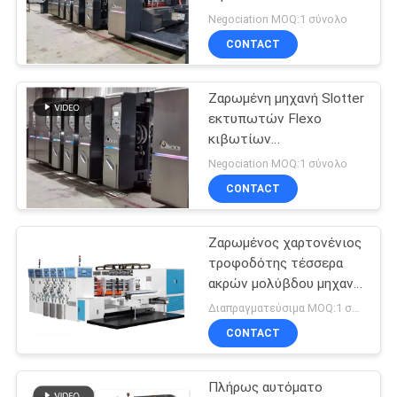
χαρτοκιβωτίων με τη
VR
Negociation MOQ:1 σύνολο
σίτιση/να ζαρώσει
CONTACT
SITEMAP
Ζαρωμένη μηχανή Slotter
εκτυπωτών Flexo
PRIVACY
κιβωτίων
χαρτοκιβωτίων με να
POLICY
Negociation MOQ:1 σύνολο
ζαρώσει σίτισης
CONTACT
Ζαρωμένος χαρτονένιος
τροφοδότης τέσσερα
ακρών μολύβδου μηχανή
εκτύπωσης Flexo
Διαπραγματεύσιμα MOQ:1 σύνολο
χρώματος
CONTACT
Πλήρως αυτόματο