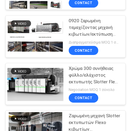
μηχανών
CONTACT
ΠΟΙΟΤΙΚΌΣ
0920 ζαρωμένη
ΈΛΕΓΧΟΣ
τεμαχίζοντας μηχανή
κιβωτίων/εκτύπωση
ΜΑΣ
χαρτοκιβωτίων που
Διαπραγματεύσιμα MOQ:1 σύνολο
αυλακώνει τη μηχανή
ΕΛΆΤΕ
CONTACT
ΣΕ
Χρώμα 300 συνήθειας
ΕΠΑΦΉ
φύλλο/ελάχιστος
ΜΕ
εκτυπωτής Slotter Flexo
με το σύστημα τροφών
Negociation MOQ:1 σύνολο
ΖΗΤΉΣΤΕ
CONTACT
ΈΝΑ
Ζαρωμένη μηχανή Slotter
ΑΠΌΣΠΑΣΜΑ
εκτυπωτών Flexo
κιβωτίων