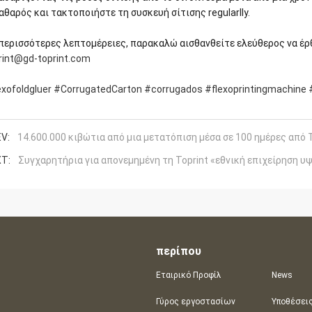
Καθαρός και τακτοποιήστε τη συσκευή σίτισης regularlly.
 περισσότερες λεπτομέρειες, παρακαλώ αισθανθείτε ελεύθερος να έρ
rint@gd-toprint.com
exofoldgluer
#CorrugatedCarton
#corrugados
#flexoprintingmachine
V:
14.600.000 κιβώτια από μια μετατόπιση μέσα σε 100 ημέρες από
T:
Συγχαρητήρια για απονεμημένη τη Toprint «εθνική επιχείρηση υ
περίπου
Εταιρικό Προφίλ
News
Γύρος εργοστασίων
Υποθέσει