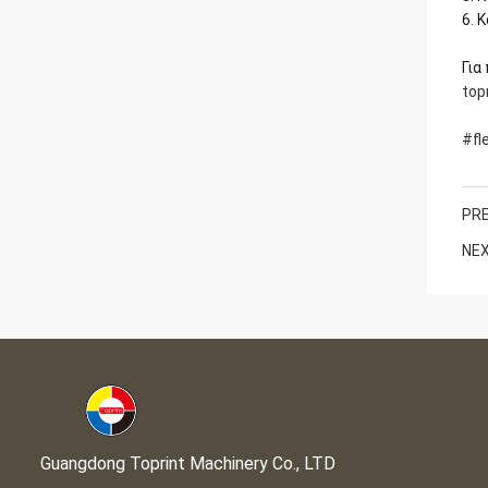
6. 
Για
top
#fl
PRE
NEX
Guangdong Toprint Machinery Co., LTD