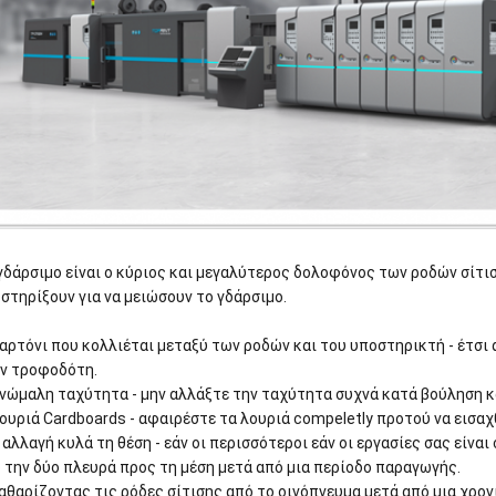
γδάρσιμο είναι ο κύριος και μεγαλύτερος δολοφόνος των ροδών σίτι
στηρίξουν για να μειώσουν το γδάρσιμο.
Χαρτόνι που κολλιέται μεταξύ των ροδών και του υποστηρικτή - έτσι
ν τροφοδότη.
Ανώμαλη ταχύτητα - μην αλλάξτε την ταχύτητα συχνά κατά βούληση κ
Λουριά Cardboards - αφαιρέστε τα λουριά compeletly προτού να εισα
Η αλλαγή κυλά τη θέση - εάν οι περισσότεροι εάν οι εργασίες σας είνα
 την δύο πλευρά προς τη μέση μετά από μια περίοδο παραγωγής.
Καθαρίζοντας τις ρόδες σίτισης από το οινόπνευμα μετά από μια χρον