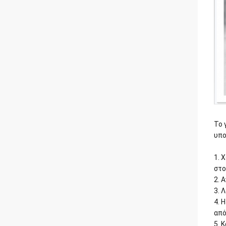
Το 
υπο
1. 
στο
2. 
3. 
4. 
από
5. 