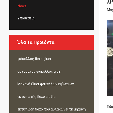
χρ
News
May
Υποθέσεις
Όλα Τα Προϊόντα
φάκελλος flexo gluer
αυτόματος φάκελλος gluer
Μηχανή Gluer φακέλλων κιβωτίων
εκτυπωτής flexo slotter
Πώς
εκτύπωση flexo που αυλακώνει τη μηχανή