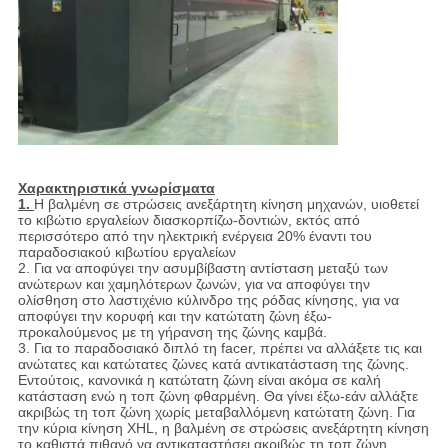
Χαρακτηριστικά γνωρίσματα
1.
Η βαλμένη σε στρώσεις ανεξάρτητη κίνηση μηχανών, υιοθετεί
το κιβώτιο εργαλείων διασκορπίζω-δοντιών, εκτός από
περισσότερο από την ηλεκτρική ενέργεια 20% έναντι του
παραδοσιακού κιβωτίου εργαλείων
2. Για να αποφύγει την ασυμβίβαστη αντίσταση μεταξύ των
ανώτερων και χαμηλότερων ζωνών, για να αποφύγει την
ολίσθηση στο λαστιχένιο κύλινδρο της ρόδας κίνησης, για να
αποφύγει την κορυφή και την κατώτατη ζώνη έξω-
προκαλούμενος με τη γήρανση της ζώνης καμβά.
3. Για το παραδοσιακό διπλό τη facer, πρέπει να αλλάξετε τις και
ανώτατες και κατώτατες ζώνες κατά αντικατάσταση της ζώνης.
Εντούτοις, κανονικά η κατώτατη ζώνη είναι ακόμα σε καλή
κατάσταση ενώ η τοπ ζώνη φθαρμένη. Θα γίνει έξω-εάν αλλάξτε
ακριβώς τη τοπ ζώνη χωρίς μεταβαλλόμενη κατώτατη ζώνη. Για
την κύρια κίνηση XHL, η βαλμένη σε στρώσεις ανεξάρτητη κίνηση
το καθιστά πιθανό να αντικαταστήσει ακριβώς τη τοπ ζώνη