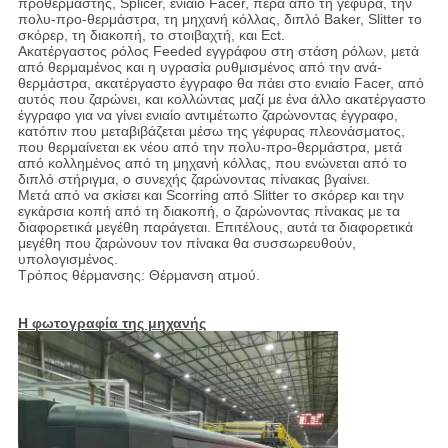
προθερμαστής, Splicer, ενιαίο Facer, πέρα από τη γέφυρα, την
πολυ-προ-θερμάστρα, τη μηχανή κόλλας, διπλό Baker, Slitter το
σκόρερ, τη διακοπή, το στοιβαχτή, και Ect.
Ακατέργαστος ρόλος Feeded εγγράφου στη στάση ρόλων, μετά
από θερμαμένος και η υγρασία ρυθμισμένος από την ανά-
θερμάστρα, ακατέργαστο έγγραφο θα πάει στο ενιαίο Facer, από
αυτός που ζαρώνει, και κολλώντας μαζί με ένα άλλο ακατέργαστο
έγγραφο για να γίνει ενιαίο αντιμέτωπο ζαρώνοντας έγγραφο,
κατόπιν που μεταβιβάζεται μέσω της γέφυρας πλεονάσματος,
που θερμαίνεται εκ νέου από την πολυ-προ-θερμάστρα, μετά
από κολλημένος από τη μηχανή κόλλας, που ενώνεται από το
διπλό στήριγμα, ο συνεχής ζαρώνοντας πίνακας βγαίνει.
Μετά από να σκίσει και Scorring από Slitter το σκόρερ και την
εγκάρσια κοπή από τη διακοπή, ο ζαρώνοντας πίνακας με τα
διαφορετικά μεγέθη παράγεται. Επιτέλους, αυτά τα διαφορετικά
μεγέθη που ζαρώνουν τον πίνακα θα συσσωρευθούν,
υπολογισμένος.
Τρόπος θέρμανσης: Θέρμανση ατμού.
Η φωτογραφία της μηχανής