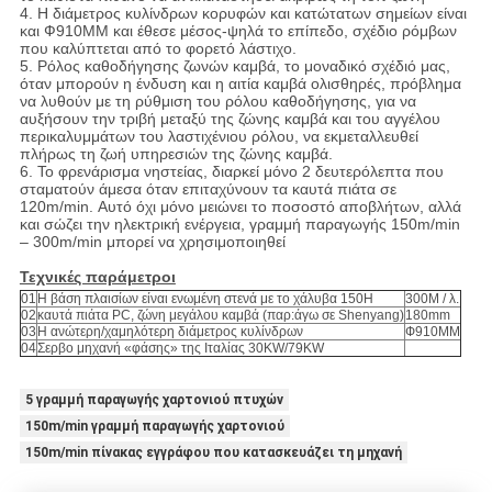
4. Η διάμετρος κυλίνδρων κορυφών και κατώτατων σημείων είναι
και Ф910MM και έθεσε μέσος-ψηλά το επίπεδο, σχέδιο ρόμβων
που καλύπτεται από το φορετό λάστιχο.
5. Ρόλος καθοδήγησης ζωνών καμβά, το μοναδικό σχέδιό μας,
όταν μπορούν η ένδυση και η αιτία καμβά ολισθηρές, πρόβλημα
να λυθούν με τη ρύθμιση του ρόλου καθοδήγησης, για να
αυξήσουν την τριβή μεταξύ της ζώνης καμβά και του αγγέλου
περικαλυμμάτων του λαστιχένιου ρόλου, να εκμεταλλευθεί
πλήρως τη ζωή υπηρεσιών της ζώνης καμβά.
6. Το φρενάρισμα νηστείας, διαρκεί μόνο 2 δευτερόλεπτα που
σταματούν άμεσα όταν επιταχύνουν τα καυτά πιάτα σε
120m/min. Αυτό όχι μόνο μειώνει το ποσοστό αποβλήτων, αλλά
και σώζει την ηλεκτρική ενέργεια, γραμμή παραγωγής 150m/min
– 300m/min μπορεί να χρησιμοποιηθεί
Τεχνικές παράμετροι
01
Η βάση πλαισίων είναι ενωμένη στενά με το χάλυβα 150H
300M / λ.
02
καυτά πιάτα PC, ζώνη μεγάλου καμβά (παρ:άγω σε Shenyang)
180mm
03
Η ανώτερη/χαμηλότερη διάμετρος κυλίνδρων
Ф910MM
04
Σερβο μηχανή «φάσης» της Ιταλίας 30KW/79KW
5 γραμμή παραγωγής χαρτονιού πτυχών
150m/min γραμμή παραγωγής χαρτονιού
150m/min πίνακας εγγράφου που κατασκευάζει τη μηχανή