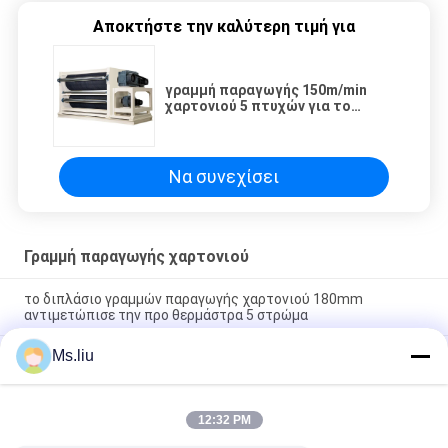
Αποκτήστε την καλύτερη τιμή για
γραμμή παραγωγής 150m/min
χαρτονιού 5 πτυχών για το
διπλοτειχισμένο χαρτόνι
Να συνεχίσει
Γραμμή παραγωγής χαρτονιού
το διπλάσιο γραμμών παραγωγής χαρτονιού 180mm
αντιμετώπισε την προ θερμάστρα 5 στρώμα
Ms.liu
Διπλή ζαρωμένη Facer μηχανή, 5 ζαρωμένη στρώμα γραμμή
παραγωγής 5.5KW 500mm
3 γραμμή παραγωγής ζαρωμένου χαρτονιού στρώματος 7
12:32 PM
στρώμα κιβώτιο χαρτοκιβωτίων 5 στρώματος που
κατασκευάζει τη μηχανή