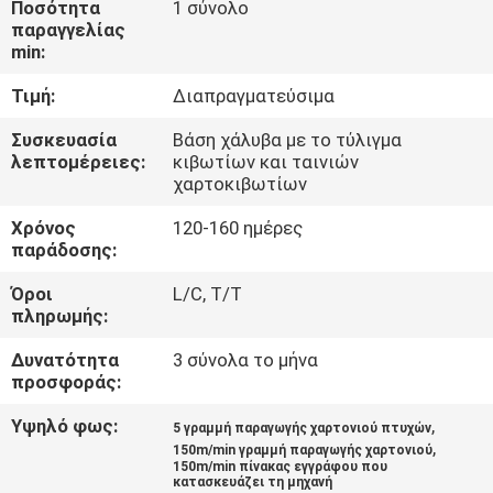
Ποσότητα
1 σύνολο
παραγγελίας
ΠΟΙΟΤΙΚΌΣ
min:
ΈΛΕΓΧΟΣ
Τιμή:
Διαπραγματεύσιμα
Συσκευασία
Βάση χάλυβα με το τύλιγμα
ΜΑΣ
λεπτομέρειες:
κιβωτίων και ταινιών
χαρτοκιβωτίων
ΕΛΆΤΕ
ΣΕ
Χρόνος
120-160 ημέρες
παράδοσης:
ΕΠΑΦΉ
Όροι
L/C, T/T
ΜΕ
πληρωμής:
Δυνατότητα
3 σύνολα το μήνα
ΖΗΤΉΣΤΕ
προσφοράς:
ΈΝΑ
Υψηλό φως:
,
5 γραμμή παραγωγής χαρτονιού πτυχών
ΑΠΌΣΠΑΣΜΑ
,
150m/min γραμμή παραγωγής χαρτονιού
150m/min πίνακας εγγράφου που
κατασκευάζει τη μηχανή