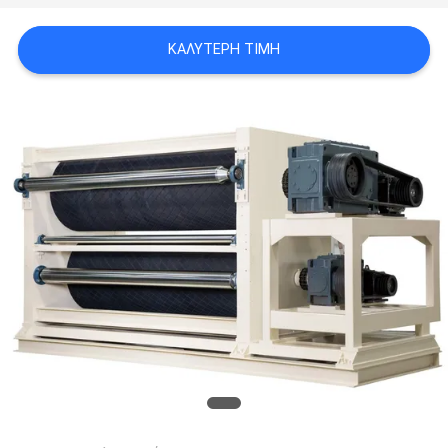
VR
ΚΑΛΎΤΕΡΗ ΤΙΜΉ
SITEMAP
PRIVACY
POLICY