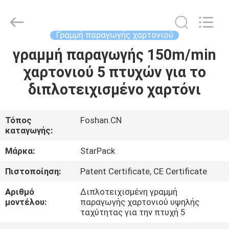
Guangdong
Toprint
Machinery
Co.,
LTD.
Γραμμή παραγωγής χαρτονιού
All
Rights
Reserved.
γραμμή παραγωγής 150m/min
ΣΠΊΤΙ
χαρτονιού 5 πτυχών για το
ΠΡΟΪΌΝΤΑ
διπλοτειχισμένο χαρτόνι
ΒΊΝΤΕΟ
Τόπος
Foshan.CN
καταγωγής:
ΠΕΡΊΠΟΥ
Μάρκα:
StarPack
ΕΜΕΊΣ
Πιστοποίηση:
Patent Certificate, CE Certificate
Αριθμό
Διπλοτειχισμένη γραμμή
ΓΎΡΟΣ
μοντέλου:
παραγωγής χαρτονιού υψηλής
ταχύτητας για την πτυχή 5
ΕΡΓΟΣΤΑΣΊΩΝ