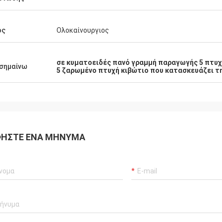
ος
Ολοκαίνουργιος
σε κυματοειδές πανό γραμμή παραγωγής 5 πτυ
σημαίνω
5 ζαρωμένο πτυχή κιβώτιο που κατασκευάζει τ
ΉΣΤΕ ΈΝΑ ΜΉΝΥΜΑ