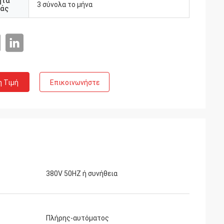
ητα
3 σύνολα το μήνα
άς
η Τιμή
Επικοινωνήστε
ορδανίας
ποιοδήποτε μεγάλο
380V 50HZ ή συνήθεια
 έτη, αυτό είναι
ς εκτός από.
Πλήρης-αυτόματος