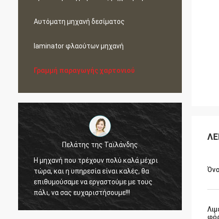
Αυτόματη μηχανή δεσίματος
laminator φλαούτων μηχανή
Γραμμή παραγωγής χαρτονιού
ΛΕ
Πελάτης της Ταϊλάνδης
Η μηχανή που τρέχουν πολύ καλά μέχρι
Μέσα σ
ο
Όν
τώρα, και η υπηρεσία είναι καλές, θα
μηχανή
επιθυμούσαμε να εργαστούμε με τους
εμπιστ
πάλι, να σας ευχαριστήσουμε!!!
εργαστ
μακροχ
Λιμ
φό