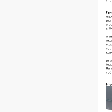
την
Γρ
ζαρ
μια
προ
sli
ο α
ακα
γίν
τον
κατ
μετ
δια
θα 
τρό
Η φ