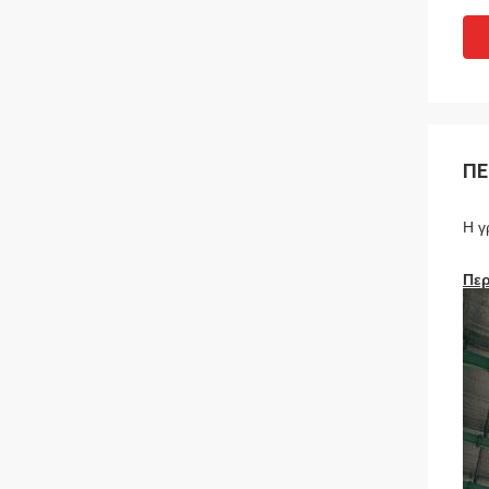
ΠΕ
Η γ
Πε