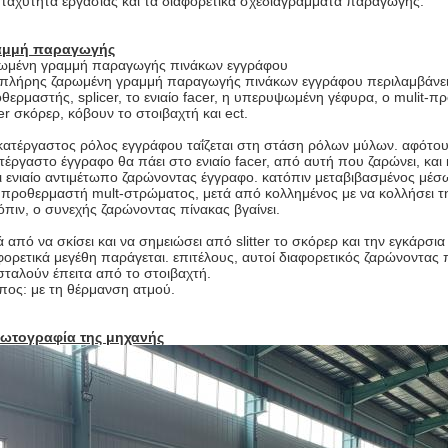
 ταχύτητα εργασίας και τα διαφορετικά σχεδιαγράμματα παραγωγής.
αμμή παραγωγής
ωμένη γραμμή παραγωγής πινάκων εγγράφου
 πλήρης ζαρωμένη γραμμή παραγωγής πινάκων εγγράφου περιλαμβάνει 
θερμαστής, splicer, το ενιαίο facer, η υπερυψωμένη γέφυρα, ο mulit-π
tter σκόρερ, κόβουν το στοιβαχτή και ect.
κατέργαστος ρόλος εγγράφου ταΐζεται στη στάση ρόλων μύλων. αφότου
τέργαστο έγγραφο θα πάει στο ενιαίο facer, από αυτή που ζαρώνει, και
ει ενιαίο αντιμέτωπο ζαρώνοντας έγγραφο. κατόπιν μεταβιβασμένος μέ
 προθερμαστή mult-στρώματος, μετά από κολλημένος με να κολλήσει τη
όπιν, ο συνεχής ζαρώνοντας πίνακας βγαίνει.
ά από να σκίσει και να σημειώσει από slitter το σκόρερ και την εγκάρσ
φορετικά μεγέθη παράγεται. επιτέλους, αυτοί διαφορετικός ζαρώνοντα
σταλούν έπειτα από το στοιβαχτή.
πος: με τη θέρμανση ατμού.
ωτογραφία της μηχανής