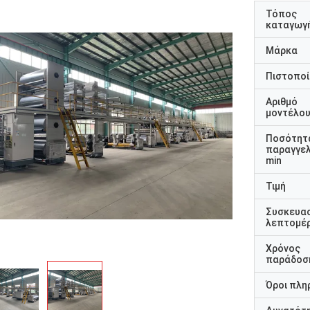
Τόπος
καταγωγ
Μάρκα
Πιστοποί
Αριθμό
μοντέλο
Ποσότητ
παραγγελ
min
Τιμή
Συσκευα
λεπτομέρ
Χρόνος
παράδοσ
Όροι πλη