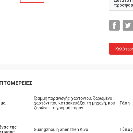
Δυνατότ
προσφορ
Καλύτερ
ΠΤΟΜΈΡΕΙΕΣ
Πελάτης της Μαλαισίας
Πελάτης της Ι
ε τελευταία 2,5 έτη, αγοράσαμε τη
Γραμμή παραγωγής χαρτονιού, ζαρωμένο
Η μηχανή να μην έχει ο
ομα
χαρτόνι που κατασκευάζει τη μηχανή, που
Τάση
 3 από Toprint, άξιζαν την
κλείσιμο από τόσα πολλά
ζαρώνει τη γραμμή παραγ
οσύνη μας και θα επιθυμούσαμε να
πολύ σταθερή και κόστο
ούμε με τους για τους
ρόνιους όρους.
ένας της
Guangzhou ή Shenzhen Κίνα
Τύπος
ρτωσης