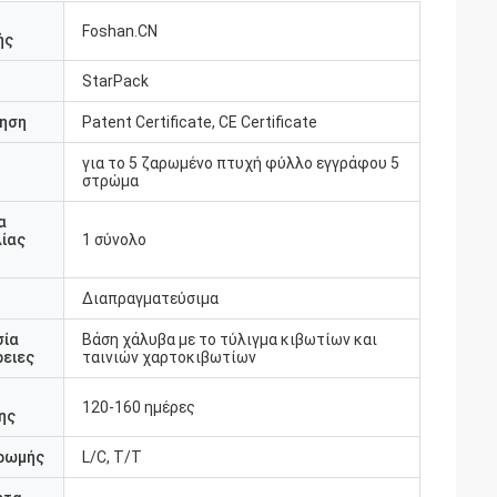
Foshan.CN
ής
StarPack
ηση
Patent Certificate, CE Certificate
για το 5 ζαρωμένο πτυχή φύλλο εγγράφου 5
υ
στρώμα
α
ίας
1 σύνολο
Διαπραγματεύσιμα
σία
Βάση χάλυβα με το τύλιγμα κιβωτίων και
ειες
ταινιών χαρτοκιβωτίων
120-160 ημέρες
ης
ρωμής
L/C, T/T