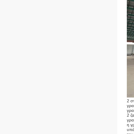
2 σ
γρα
γρα
2 ζ
γρα
η γ
υπά