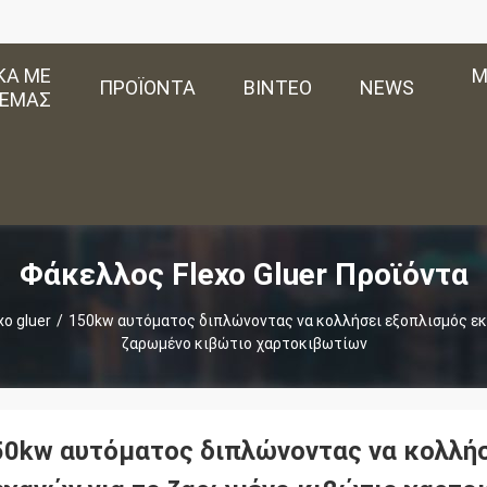
ΚΆ ΜΕ
Μ
ΠΡΟΪΌΝΤΑ
ΒΊΝΤΕΟ
NEWS
ΕΜΆΣ
Φάκελλος Flexo Gluer Προϊόντα
o gluer
/
150kw αυτόματος διπλώνοντας να κολλήσει εξοπλισμός εκ
ζαρωμένο κιβώτιο χαρτοκιβωτίων
50kw αυτόματος διπλώνοντας να κολλήσ