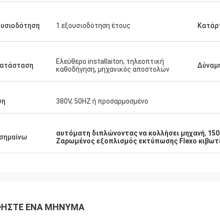
ουσιοδότηση
1 εξουσιοδότηση έτους
Κατάρ
Ελεύθερο installaiton, τηλεοπτική
κατάσταση
Δύναμ
καθοδήγηση, μηχανικός αποστολών
ση
380V, 50HZ ή προσαρμοσμένο
αυτόματη διπλώνοντας να κολλήσει μηχανή
,
150
σημαίνω
Ζαρωμένος εξοπλισμός εκτύπωσης Flexo κιβωτ
ΉΣΤΕ ΈΝΑ ΜΉΝΥΜΑ