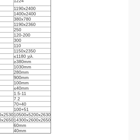
1224
1190x2400
1400x2400
380x780
1190x2360
250
120-200
300
110
1150x2350
≤1180 χιλ.
≥380mm
1030mm
280mm
900mm
100mm
≤40mm
1.5-11
7.2
70+40
100+51
0x2530
10500x5200x2630
0x2650
14300x2600x2650
60mm
40mm