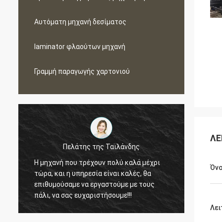
Αυτόματη μηχανή δεσίματος
laminator φλαούτων μηχανή
Γραμμή παραγωγής χαρτονιού
ΛΕ
της Ταϊλάνδης
Πελάτης της Μαλαισίας
ουν πολύ καλά μέχρι
Μέσα σε τελευταία 2,5 έτη, αγοράσα
Όν
ία είναι καλές, θα
μηχανή 3 από Toprint, άξιζαν την
ργαστούμε με τους
εμπιστοσύνη μας και θα επιθυμούσα
ιστήσουμε!!!
εργαστούμε με τους για τους
μακροχρόνιους όρους.
Λει