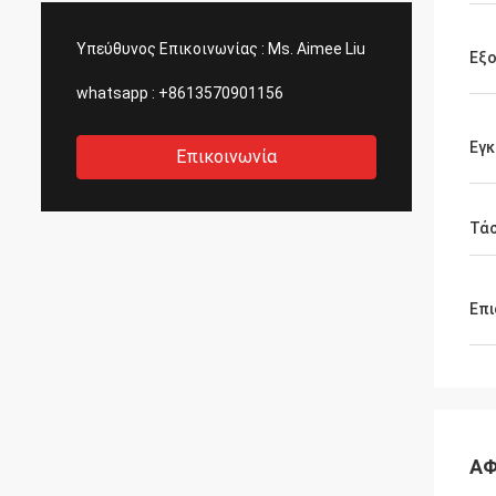
Υπεύθυνος Επικοινωνίας :
Ms. Aimee Liu
Εξ
whatsapp :
+8613570901156
Εγ
Επικοινωνία
Τά
Επι
ΑΦ