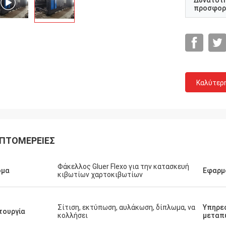
Δυνατότ
προσφορ
Καλύτερ
ΠΤΟΜΈΡΕΙΕΣ
Πελάτης της Ιορδανίας
με τη
Φάκελλος Gluer Flexo για την κατασκευή
ομα
Εφαρμ
Η μηχανή να μην έχει οποιοδήποτε μεγάλο
κιβωτίων χαρτοκιβωτίων
κλείσιμο από τόσα πολλά έτη, αυτό είναι
με να
πολύ σταθερή και κόστος εκτός από.
Σίτιση, εκτύπωση, αυλάκωση, δίπλωμα, να
Υπηρε
τουργία
κολλήσει
μεταπ