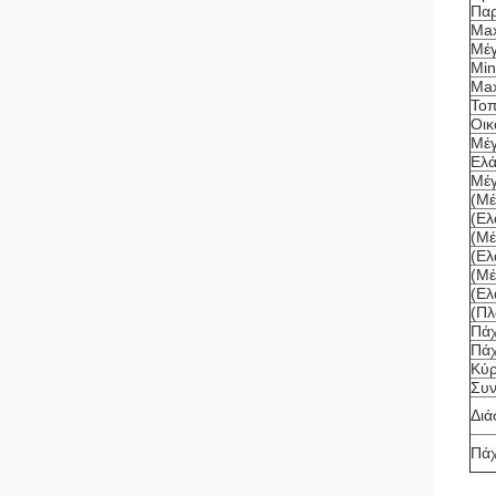
Παρ
Max
Μέγ
Min
Max
Τοπ
Οικ
Μέγ
Ελά
Μέγ
(Μέ
(Ελ
(Μέ
(Ελ
(Μέ
(Ελ
(Πλ
Πά
Πάχ
Κύρ
Συν
Διά
Πάχ