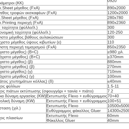
0920
άμετροι (ΚΚ)
.Sheet μέγεθος (FxA)
890x2000
εθος τροφών εκσκαφέων (FxA)
1200x2000
.Sheet μέγεθος (FxA)
280x780
.Printing περιοχή (FxA)
890x2360
 ταχύτητα (φύλλο/λ.)
300
ονομική ταχύτητα (φύλλο/λ.)
120-250
ιστο μέγεθος βάθους αυλακώσεων
300
χιστο μέγεθος ύψους κιβωτίων (ε)
110
ιστη περιοχή τεμαχισμού (FxA)
850x2350
γιστο μέγεθος) (B+C)
≤980 χιλ.
άχιστο μέγεθος) (B+C)
≥370mm
γιστο μέγεθος) (β)
880mm
άχιστο μέγεθος) (β)
270mm
γιστο μέγεθος) (γ)
710mm
άχιστο μέγεθος) (γ)
100mm
άτος χτυπημάτων κόλλας) (δ)
≤40mm
χος φύλλων
1.5-11
ος πιάτων εκτύπωσης (σφουγγάρι + ταινία + πιάτο)
7.2
ια δύναμη εργασίας (KW)
Εκτυπωτής Flexo + ευθύγραμμος
70+40
ολική δύναμη (KW)
Εκτυπωτής Flexo + ευθύγραμμος
100+51
Εκτυπωτής Flexo
10500x500
σταση (χιλ.)
Ευθύγραμμος φάκελλος Gluer
14300x250
Εκτυπωτής Flexo
60mm
ος πλαισίων
Φάκελλος Gluer
40mm