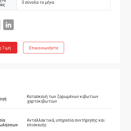
ητα
3 σύνολα το μήνα
άς
η Τιμή
Επικοινωνήστε
Κατασκευή των ζαρωμένων κιβωτίων
ογή
χαρτοκιβωτίων
σία
Ανταλλακτικά, υπηρεσία συντήρησης και
ωλήσεων
επισκευής