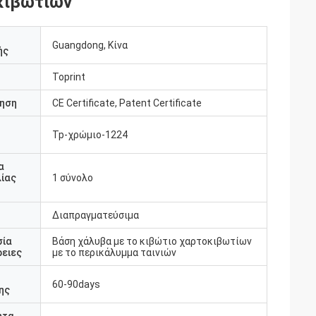
κιβωτίων
Guangdong, Κίνα
ής
Toprint
ηση
CE Certificate, Patent Certificate
Tp-χρώμιο-1224
υ
α
ίας
1 σύνολο
Διαπραγματεύσιμα
σία
Βάση χάλυβα με το κιβώτιο χαρτοκιβωτίων
ειες
με το περικάλυμμα ταινιών
60-90days
ης