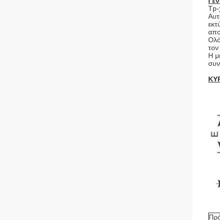
Γεν
Tp-
Αυτ
εκτ
απο
Ολό
τον
Η μ
συν
ΚΥ
Πρ