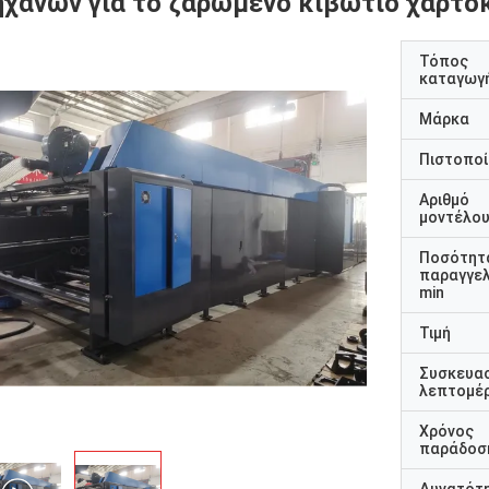
ηχανών για το ζαρωμένο κιβώτιο χαρτο
Τόπος
καταγωγ
Μάρκα
Πιστοποί
Αριθμό
μοντέλο
Ποσότητ
παραγγελ
min
Τιμή
Συσκευα
λεπτομέρ
Χρόνος
παράδοσ