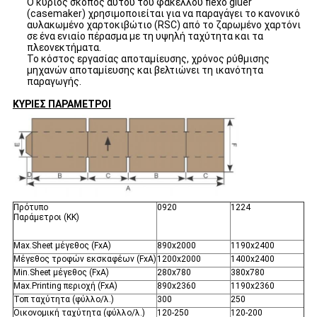
Ο κύριος σκοπός αυτού του φακέλλου flexo gluer
(casemaker) χρησιμοποιείται για να παραγάγει το κανονικό
αυλακωμένο χαρτοκιβώτιο (RSC) από το ζαρωμένο χαρτόνι
σε ένα ενιαίο πέρασμα με τη υψηλή ταχύτητα και τα
πλεονεκτήματα.
Το κόστος εργασίας αποταμίευσης, χρόνος ρύθμισης
μηχανών αποταμίευσης και βελτιώνει τη ικανότητα
παραγωγής.
ΚΥΡΙΕΣ ΠΑΡΑΜΕΤΡΟΙ
Πρότυπο
0920
1224
Παράμετροι (ΚΚ)
Max.Sheet μέγεθος (FxA)
890x2000
1190x2400
Μέγεθος τροφών εκσκαφέων (FxA)
1200x2000
1400x2400
Min.Sheet μέγεθος (FxA)
280x780
380x780
Max.Printing περιοχή (FxA)
890x2360
1190x2360
Τοπ ταχύτητα (φύλλο/λ.)
300
250
Οικονομική ταχύτητα (φύλλο/λ.)
120-250
120-200