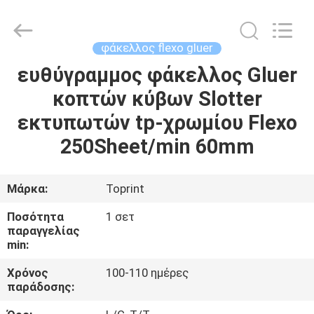
Guangdong
Toprint
Machinery
Co.,
LTD.
φάκελλος flexo gluer
All
Rights
Reserved.
ευθύγραμμος φάκελλος Gluer
ΣΠΊΤΙ
κοπτών κύβων Slotter
ΠΡΟΪΌΝΤΑ
εκτυπωτών tp-χρωμίου Flexo
250Sheet/min 60mm
ΒΊΝΤΕΟ
Μάρκα:
Toprint
ΠΕΡΊΠΟΥ
Ποσότητα
1 σετ
ΕΜΕΊΣ
παραγγελίας
min:
ΓΎΡΟΣ
Χρόνος
100-110 ημέρες
παράδοσης:
ΕΡΓΟΣΤΑΣΊΩΝ