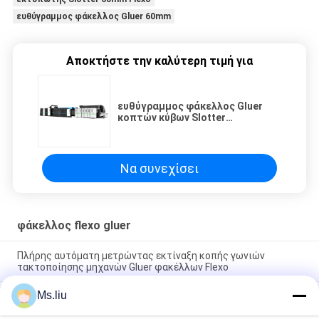
ευθύγραμμος φάκελλος Gluer 60mm
Αποκτήστε την καλύτερη τιμή για
ευθύγραμμος φάκελλος Gluer
κοπτών κύβων Slotter
εκτυπωτών tp-χρωμίου Flexo
250Sheet/min 60mm
Να συνεχίσει
φάκελλος flexo gluer
Πλήρης αυτόματη μετρώντας εκτίναξη κοπής γωνιών
τακτοποίησης μηχανών Gluer φακέλλων Flexo
Ms.liu
φάκελλος Gluer, πλήρως αυτόματο κιβώτιο εκτυπωτών
1200x2400mm Flexo χαρτοκιβωτίων που κατασκευάζει τη
μηχανή