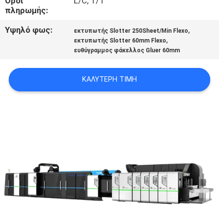
Όροι
L/C, T/T
πληρωμής:
ΠΟΙΟΤΙΚΌΣ
Υψηλό φως:
,
εκτυπωτής Slotter 250Sheet/Min Flexo
ΈΛΕΓΧΟΣ
,
εκτυπωτής Slotter 60mm Flexo
ευθύγραμμος φάκελλος Gluer 60mm
ΜΑΣ
ΚΑΛΎΤΕΡΗ ΤΙΜΉ
ΕΛΆΤΕ
ΣΕ
ΕΠΑΦΉ
ΜΕ
ΖΗΤΉΣΤΕ
ΈΝΑ
ΑΠΌΣΠΑΣΜΑ