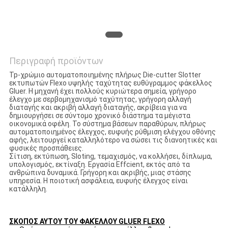
VR
SITEMAP
Περιγραφή προϊόντων
PRIVACY
Tp-χρώμιο αυτοματοποιημένης πλήρως Die-cutter Slotter
εκτυπωτών Flexo υψηλής ταχύτητας ευθύγραμμος φάκελλος
Gluer. Η μηχανή έχει πολλούς κυριώτερα σημεία, γρήγορο
POLICY
έλεγχο με σερβομηχανισμό ταχύτητας, γρήγορη αλλαγή
διαταγής και ακριβή αλλαγή διαταγής, ακρίβεια για να
δημιουργήσει σε σύντομο χρονικό διάστημα τα μέγιστα
οικονομικά οφέλη. Το σύστημα βάσεων παραθύρων, πλήρως
αυτοματοποιημένος έλεγχος, ευφυής ρύθμιση ελέγχου οθόνης
αφής, λειτουργεί καταλληλότερο να σώσει τις διανοητικές και
φυσικές προσπάθειες.
Σίτιση, εκτύπωση, Sloting, τεμαχισμός, να κολλήσει, δίπλωμα,
υπολογισμός, εκτίναξη. Εργασία Effcient, εκτός από τα
ανθρώπινα δυναμικά. Γρήγορη και ακριβής, μιας στάσης
υπηρεσία. Η ποιοτική ασφάλεια, ευφυής έλεγχος είναι
κατάλληλη.
ΣΚΟΠΟΣ ΑΥΤΟΥ ΤΟΥ ΦΑΚΈΛΛΟΥ GLUER FLEXO