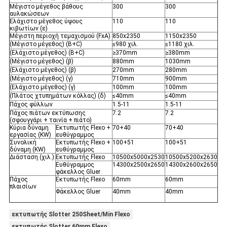
Μέγιστο μέγεθος βάθους
300
300
αυλακώσεων
Ελάχιστο μέγεθος ύψους
110
110
κιβωτίων (ε)
Μέγιστη περιοχή τεμαχισμού (FxA)
850x2350
1150x2350
(Μέγιστο μέγεθος) (B+C)
≤980 χιλ.
≤1180 χιλ.
(Ελάχιστο μέγεθος) (B+C)
≥370mm
≥380mm
(Μέγιστο μέγεθος) (β)
880mm
1030mm
(Ελάχιστο μέγεθος) (β)
270mm
280mm
(Μέγιστο μέγεθος) (γ)
710mm
900mm
(Ελάχιστο μέγεθος) (γ)
100mm
100mm
(Πλάτος χτυπημάτων κόλλας) (δ)
≤40mm
≤40mm
Πάχος φύλλων
1.5-11
1.5-11
Πάχος πιάτων εκτύπωσης
7.2
7.2
(σφουγγάρι + ταινία + πιάτο)
Κύρια δύναμη
Εκτυπωτής Flexo +
70+40
70+40
εργασίας (KW)
ευθύγραμμος
Συνολική
Εκτυπωτής Flexo +
100+51
100+51
δύναμη (KW)
ευθύγραμμος
Διάσταση (χιλ.)
Εκτυπωτής Flexo
10500x5000x2530
10500x5200x2630
Ευθύγραμμος
14300x2500x2650
14300x2600x2650
φάκελλος Gluer
Πάχος
Εκτυπωτής Flexo
60mm
60mm
πλαισίων
Φάκελλος Gluer
40mm
40mm
εκτυπωτής Slotter 250Sheet/Min Flexo
εκτυπωτής Slotter 60mm Flexo