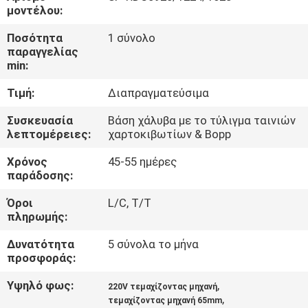
μοντέλου:
ΠΟΙΟΤΙΚΌΣ
Ποσότητα
1 σύνολο
ΈΛΕΓΧΟΣ
παραγγελίας
min:
Τιμή:
Διαπραγματεύσιμα
ΜΑΣ
ΕΛΆΤΕ
Συσκευασία
Βάση χάλυβα με το τύλιγμα ταινιών
λεπτομέρειες:
χαρτοκιβωτίων & Bopp
ΣΕ
Χρόνος
45-55 ημέρες
ΕΠΑΦΉ
παράδοσης:
ΜΕ
Όροι
L/C, T/T
πληρωμής:
ΖΗΤΉΣΤΕ
Δυνατότητα
5 σύνολα το μήνα
ΈΝΑ
προσφοράς:
ΑΠΌΣΠΑΣΜΑ
Υψηλό φως:
,
220V τεμαχίζοντας μηχανή
,
τεμαχίζοντας μηχανή 65mm