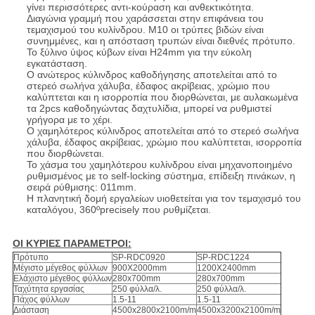
γίνει περισσότερες αντι-κούραση και ανθεκτικότητα.
Διαγώνια γραμμή που χαράσσεται στην επιφάνεια του
τεμαχισμού του κυλίνδρου. M10 οι τρύπες βιδών είναι
συνημμένες, και η απόσταση τρυπών είναι διεθνές πρότυπο.
Το ξύλινο ύψος κύβων είναι H24mm για την εύκολη
εγκατάσταση.
Ο ανώτερος κύλινδρος καθοδήγησης αποτελείται από το
στερεό σωλήνα χάλυβα, έδαφος ακρίβειας, χρώμιο που
καλύπτεται και η ισορροπία που διορθώνεται, με αυλακωμένα
τα 2pcs καθοδηγώντας δαχτυλίδια, μπορεί να ρυθμιστεί
γρήγορα με το χέρι.
Ο χαμηλότερος κύλινδρος αποτελείται από το στερεό σωλήνα
χάλυβα, έδαφος ακρίβειας, χρώμιο που καλύπτεται, ισορροπία
που διορθώνεται.
Το χάσμα του χαμηλότερου κυλίνδρου είναι μηχανοποιημένο
ρυθμισμένος με το self-locking σύστημα, επίδειξη πινάκων, η
σειρά ρύθμισης: 011mm.
Η πλανητική δομή εργαλείων υιοθετείται για τον τεμαχισμό του
καταλόγου, 360ºprecisely που ρυθμίζεται.
ΟΙ ΚΥΡΙΕΣ ΠΑΡΑΜΕΤΡΟΙ:
Πρότυπο
SP-RDC0920
SP-RDC1224
Μέγιστο μέγεθος φύλλων
900X2000mm
1200X2400mm
Ελάχιστο μέγεθος φύλλων
280x700mm
280x700mm
Ταχύτητα εργασίας
250 φύλλα/λ.
250 φύλλα/λ.
Πάχος φύλλων
1.5-11
1.5-11
Διάσταση
4500x2800x2100m/m
4500x3200x2100m/m