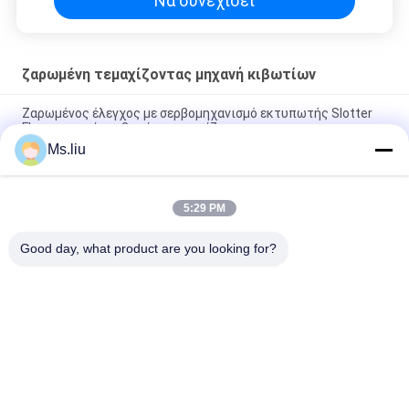
Να συνεχίσει
ζαρωμένη τεμαχίζοντας μηχανή κιβωτίων
Ζαρωμένος έλεγχος με σερβομηχανισμό εκτυπωτής Slotter
Flexo μηχανών κιβωτίων τεμαχίζοντας
Ms.liu
Πλήρως αυτόματο ζαρωμένο κιβώτιο που κατασκευάζει τη
μηχανή, μηχανή Gluer φακέλλων Flexo
5:29 PM
300 φύλλα/ζαρωμένος λ. κόπτης κύβων μηχανών RDC
κιβωτίων τεμαχίζοντας ευκίνητος περιστροφικός
Good day, what product are you looking for?
Λαϊκή κατηγορία
Όλα
Φάκελλος Flexo 
Αυτόματος 
Gluer
Φάκελλος Gluer
Μηχανή Gluer 
Εκτυπωτής Flexo 