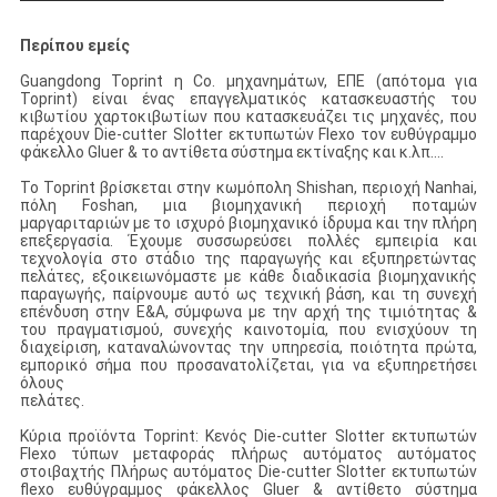
Περίπου εμείς
Guangdong Toprint η Co. μηχανημάτων, ΕΠΕ (απότομα για
Toprint) είναι ένας επαγγελματικός κατασκευαστής του
κιβωτίου χαρτοκιβωτίων που κατασκευάζει τις μηχανές, που
παρέχουν Die-cutter Slotter εκτυπωτών Flexo τον ευθύγραμμο
φάκελλο Gluer & το αντίθετα σύστημα εκτίναξης και κ.λπ….
Το Toprint βρίσκεται στην κωμόπολη Shishan, περιοχή Nanhai,
πόλη Foshan, μια βιομηχανική περιοχή ποταμών
μαργαριταριών με το ισχυρό βιομηχανικό ίδρυμα και την πλήρη
επεξεργασία. Έχουμε συσσωρεύσει πολλές εμπειρία και
τεχνολογία στο στάδιο της παραγωγής και εξυπηρετώντας
πελάτες, εξοικειωνόμαστε με κάθε διαδικασία βιομηχανικής
παραγωγής, παίρνουμε αυτό ως τεχνική βάση, και τη συνεχή
επένδυση στην Ε&Α, σύμφωνα με την αρχή της τιμιότητας &
του πραγματισμού, συνεχής καινοτομία, που ενισχύουν τη
διαχείριση, καταναλώνοντας την υπηρεσία, ποιότητα πρώτα,
εμπορικό σήμα που προσανατολίζεται, για να εξυπηρετήσει
όλους
πελάτες.
Κύρια προϊόντα Toprint: Κενός Die-cutter Slotter εκτυπωτών
Flexo τύπων μεταφοράς πλήρως αυτόματος αυτόματος
στοιβαχτής Πλήρως αυτόματος Die-cutter Slotter εκτυπωτών
flexo ευθύγραμμος φάκελλος Gluer & αντίθετο σύστημα