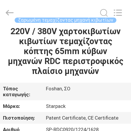
Guangdong
Toprint
Machinery
Co.,
LTD.
ζαρωμένη τεμαχίζοντας μηχανή κιβωτίων
All
Rights
Reserved.
220V / 380V χαρτοκιβωτίων
ΣΠΊΤΙ
κιβωτίων τεμαχίζοντας
ΠΡΟΪΌΝΤΑ
κόπτης 65mm κύβων
μηχανών RDC περιστροφικός
ΒΊΝΤΕΟ
πλαίσιο μηχανών
ΠΕΡΊΠΟΥ
Τόπος
Foshan, ΣΟ
καταγωγής:
ΕΜΕΊΣ
Μάρκα:
Starpack
ΓΎΡΟΣ
Πιστοποίηση:
Patent Certificate, CE Certificate
ΕΡΓΟΣΤΑΣΊΩΝ
Αριθμό
SP-RDC0920/1224/1628