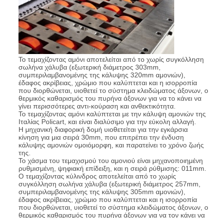
Το τεμαχίζοντας αμόνι αποτελείται από το χωρίς συγκόλληση
σωλήνα χάλυβα (εξωτερική διάμετρος 303mm,
συμπεριλαμβανομένης της κάλυψης 320mm αμονιών),
έδαφος ακρίβειας, χρώμιο που καλύπτεται και η ισορροπία
που διορθώνεται, υιοθετεί το σύστημα κλειδώματος άξονων, ο
θερμικός καθαρισμός του πυρήνα άξονων για να το κάνει να
γίνει περισσότερες αντι-κούραση και ανθεκτικότητα.
Το τεμαχίζοντας αμόνι καλύπτεται με την κάλυψη αμονιών της
Ιταλίας Policart, και είναι διαλύσιμο για την εύκολη αλλαγή.
Η μηχανική διαφορική δομή υιοθετείται για την εγκάρσια
κίνηση για μια σειρά 30mm, που επιτρέπει την ένδυση
κάλυψης αμονιών ομοιόμορφη, και παρατείνει το χρόνο ζωής
της.
Το χάσμα του τεμαχισμού του αμονιού είναι μηχανοποιημένη
ρυθμισμένη, ψηφιακή επίδειξη, και η σειρά ρύθμισης: 011mm.
Ο τεμαχίζοντας κύλινδρος αποτελείται από το χωρίς
συγκόλληση σωλήνα χάλυβα (εξωτερική διάμετρος 257mm,
συμπεριλαμβανομένης της κάλυψης 305mm αμονιών),
έδαφος ακρίβειας, χρώμιο που καλύπτεται και η ισορροπία
που διορθώνεται, υιοθετεί το σύστημα κλειδώματος άξονων, ο
θερμικός καθαρισμός του πυρήνα άξονων για να τον κάνει να