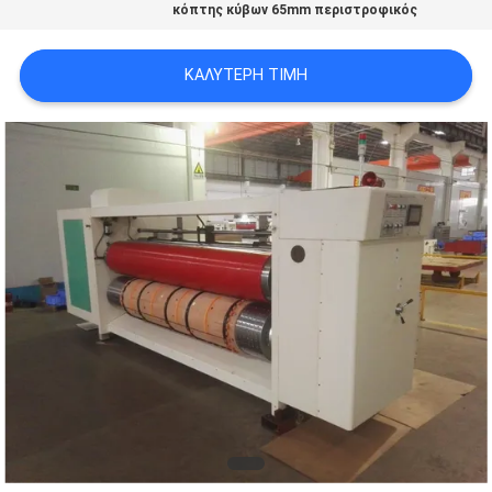
κόπτης κύβων 65mm περιστροφικός
VR
ΚΑΛΎΤΕΡΗ ΤΙΜΉ
SITEMAP
PRIVACY
POLICY