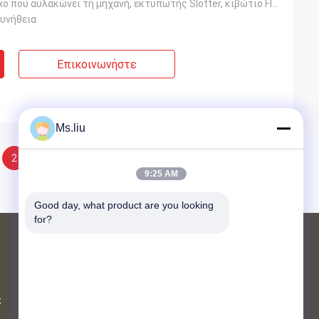
Εκτύπωση Flexo που αυλακώνει τη μηχανή, εκτυπωτής Slotter, κιβώτιο Flexo χαρτοκιβωτίων που κατασκευά
συνήθεια
Επικοινωνήστε
Ms.liu
2
9:25 AM
Good day, what product are you looking 
for?
Προϊόντα
φάκελλος flexo gluer
ς
αυτόματος φάκελλος gluer