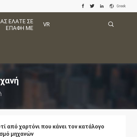
Greek
ΑΣ ΕΛΆΤΕ ΣΕ
VR
ΕΠΑΦΉ ΜΕ
描
述
ηχανή
ή
τί από χαρτόνι που κάνει τον κατάλογο
ισμό μηχανών