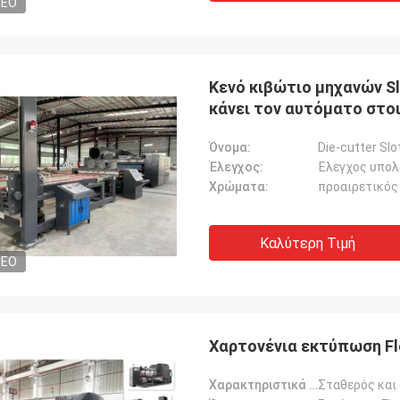
DEO
Κενό κιβώτιο μηχανών S
κάνει τον αυτόματο στο
Όνομα:
Έλεγχος:
Χρώματα:
προαιρετικός
Καλύτερη Τιμή
DEO
Πελάτης της Μαλαισίας
Πελάτης της Ι
ε τελευταία 2,5 έτη, αγοράσαμε τη
Η μηχανή να μην έχει ο
 3 από Toprint, άξιζαν την
κλείσιμο από τόσα πολλά
Χαρτονένια εκτύπωση Fl
οσύνη μας και θα επιθυμούσαμε να
πολύ σταθερή και κόστο
ούμε με τους για τους
Χαρακτηριστικά γνωρίσματα:
Σταθερός και
ρόνιους όρους.