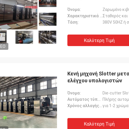
Όνομα:
Χαρακτηριστικά γνωρίσματα:
Σταθερός και
Τάση:
380V 50HZ ή 
Καλύτερη Τιμή
DEO
Κενή μηχανή Slotter μετ
ελέγχου υπολογιστών
Όνομα:
Αυτόματος τύπος:
Πλήρης αυτομ
Χρόνος αλλαγής διαταγής:
για 1-2 χρώμα
Καλύτερη Τιμή