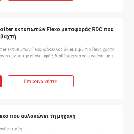
lotter εκτυπωτών Flexo μεταφοράς RDC που
ιβαχτή
Die-cutter Slotter εκτυπωτών Flexo, φάκελλος Gluer, κιβώτιο Flexo χαρτοκιβωτίων που κατασκευάζει τη
Έλεγχος υπολογιστών με την οθόνη αφής, διαθέσιμη για να συνδέσει με το σύστημα cErp
Επικοινωνήστε
ορδανίας
ποιοδήποτε μεγάλο
 έτη, αυτό είναι
exo που αυλακώνει τη μηχανή
ς εκτός από.
 ανθεκτικός