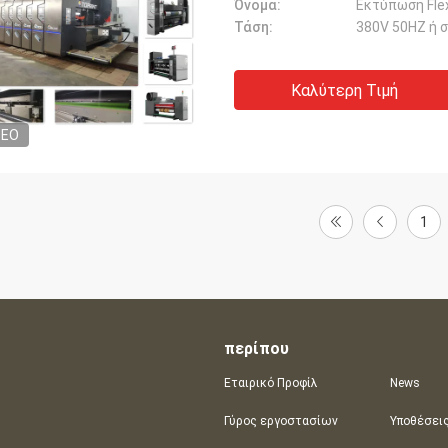
Όνομα:
Τάση:
380V 50HZ ή 
Καλύτερη Τιμή
DEO
1
περίπου
Εταιρικό Προφίλ
News
Γύρος εργοστασίων
Υποθέσει