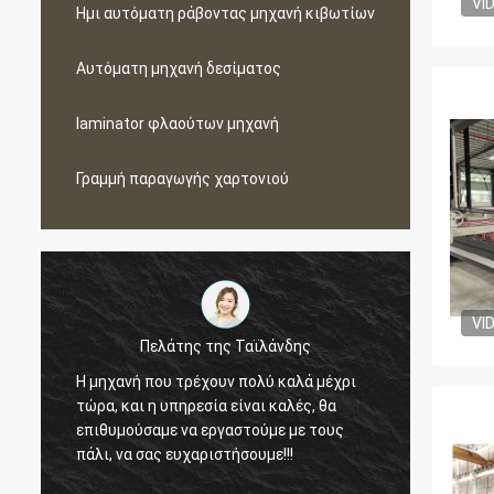
VI
Ημι αυτόματη ράβοντας μηχανή κιβωτίων
Αυτόματη μηχανή δεσίματος
laminator φλαούτων μηχανή
Γραμμή παραγωγής χαρτονιού
VI
Πελάτης της Ταϊλάνδης
Η μηχανή που τρέχουν πολύ καλά μέχρι
Μέσα σ
ο
τώρα, και η υπηρεσία είναι καλές, θα
μηχανή
επιθυμούσαμε να εργαστούμε με τους
εμπιστ
πάλι, να σας ευχαριστήσουμε!!!
εργαστ
μακροχ