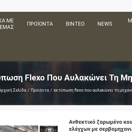
ΚΆ ΜΕ
Μ
ΠΡΟΪΌΝΤΑ
ΒΊΝΤΕΟ
NEWS
ΕΜΆΣ
πωση Flexo Που Αυλακώνει Τη Μ
Αρχική Σελίδα
/
Προϊόντα
/
εκτύπωση flexo που αυλακώνει τη μηχαν
Ανθεκτικό ζαρωμένο κου
ελέγχων με σερβομηχαν