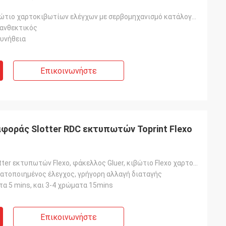
Ζαρωμένο κιβώτιο χαρτοκιβωτίων ελέγχων με σερβομηχανισμό κατάλογος που κατασκευάζει τη μηχανή, χαρτο
 ανθεκτικός
συνήθεια
Επικοινωνήστε
αφοράς Slotter RDC εκτυπωτών Toprint Flexo
Die-cutter Slotter εκτυπωτών Flexo, φάκελλος Gluer, κιβώτιο Flexo χαρτοκιβωτίων που κατασκευάζει τη
ατοποιημένος έλεγχος, γρήγορη αλλαγή διαταγής
τα 5 mins, και 3-4 χρώματα 15mins
Επικοινωνήστε