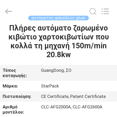
Guangdong
Toprint
Machinery
Co.,
LTD.
αυτόματος φάκελλος gluer
All
Rights
Reserved.
Πλήρες αυτόματο ζαρωμένο
ΣΠΊΤΙ
κιβώτιο χαρτοκιβωτίων που
ΠΡΟΪΌΝΤΑ
κολλά τη μηχανή 150m/min
20.8kw
ΒΊΝΤΕΟ
Τόπος
GuangDong, ΣΟ
καταγωγής:
ΠΕΡΊΠΟΥ
ΕΜΕΊΣ
Μάρκα:
StarPack
Πιστοποίηση:
CE Certificate, Patent Certificate
ΓΎΡΟΣ
Αριθμό
CLC-AFG2000A, CLC-AFG2600A
ΕΡΓΟΣΤΑΣΊΩΝ
μοντέλου: