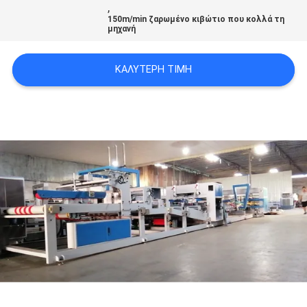
,
VR
150m/min ζαρωμένο κιβώτιο που κολλά τη
μηχανή
SITEMAP
ΚΑΛΎΤΕΡΗ ΤΙΜΉ
PRIVACY
POLICY