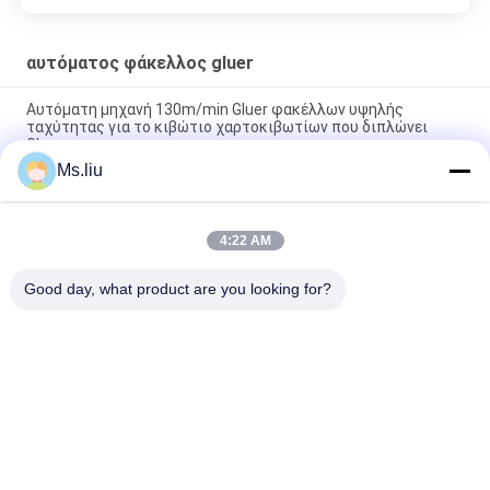
αυτόματος φάκελλος gluer
Αυτόματη μηχανή 130m/min Gluer φακέλλων υψηλής
ταχύτητας για το κιβώτιο χαρτοκιβωτίων που διπλώνει
Gluer
Ms.liu
Ημι αυτόματη μηχανή Gluer φακέλλων/ανώμαλο κιβώτιο
χαρτοκιβωτίων που διπλώνει τη μηχανή 1000KG
4:22 AM
45m/Min ημι αυτόματη να κολλήσει μηχανή, αυτόματη
διπλώνοντας να κολλήσει μηχανή 2.5kw
Good day, what product are you looking for?
Λαϊκή κατηγορία
Όλα
Φάκελλος Flexo 
Αυτόματος 
Gluer
Φάκελλος Gluer
Μηχανή Gluer 
Εκτυπωτής Flexo 
Φακέλλων 
Slotter