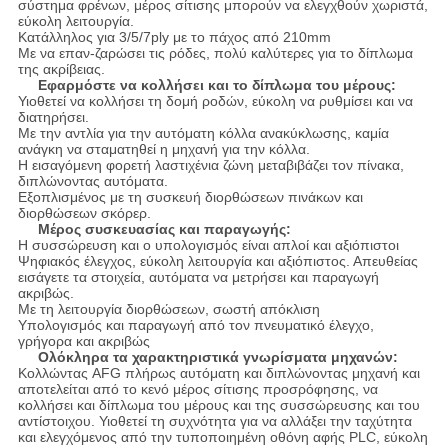
σύστημα φρένων, μέρος σίτισης μπορούν να ελεγχθούν χωριστά,
εύκολη λειτουργία.
Κατάλληλος για 3/5/7ply με το πάχος από 210mm
Με να επαν-ζαρώσει τις ρόδες, πολύ καλύτερες για το δίπλωμα
της ακρίβειας.
Εφαρμόστε να κολλήσει και το δίπλωμα του μέρους:
Υιοθετεί να κολλήσει τη δομή ροδών, εύκολη να ρυθμίσει και να
διατηρήσει.
Με την αντλία για την αυτόματη κόλλα ανακύκλωσης, καμία
ανάγκη να σταματηθεί η μηχανή για την κόλλα.
Η εισαγόμενη φορετή λαστιχένια ζώνη μεταβιβάζει τον πίνακα,
διπλώνοντας αυτόματα.
Εξοπλισμένος με τη συσκευή διορθώσεων πινάκων και
διορθώσεων σκόρερ.
Μέρος συσκευασίας και παραγωγής:
Η συσσώρευση και ο υπολογισμός είναι απλοί και αξιόπιστοι
Ψηφιακός έλεγχος, εύκολη λειτουργία και αξιόπιστος. Απευθείας
εισάγετε τα στοιχεία, αυτόματα να μετρήσει και παραγωγή
ακριβώς.
Με τη λειτουργία διορθώσεων, σωστή απόκλιση
Υπολογισμός και παραγωγή από τον πνευματικό έλεγχο,
γρήγορα και ακριβώς
Ολόκληρα τα χαρακτηριστικά γνωρίσματα μηχανών:
Κολλώντας AFG πλήρως αυτόματη και διπλώνοντας μηχανή και
αποτελείται από το κενό μέρος σίτισης προσρόφησης, να
κολλήσει και δίπλωμα του μέρους και της συσσώρευσης και του
αντίστοιχου. Υιοθετεί τη συχνότητα για να αλλάξει την ταχύτητα
και ελεγχόμενος από την τυποποιημένη οθόνη αφής PLC, εύκολη