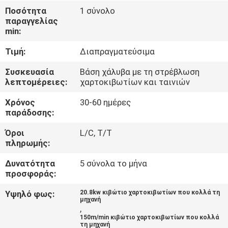
Ποσότητα
1 σύνολο
ΠΟΙΟΤΙΚΌΣ
παραγγελίας
min:
ΈΛΕΓΧΟΣ
Τιμή:
Διαπραγματεύσιμα
ΜΑΣ
Συσκευασία
Βάση χάλυβα με τη στρέβλωση
λεπτομέρειες:
χαρτοκιβωτίων και ταινιών
ΕΛΆΤΕ
Χρόνος
30-60 ημέρες
ΣΕ
παράδοσης:
ΕΠΑΦΉ
Όροι
L/C, T/T
ΜΕ
πληρωμής:
Δυνατότητα
5 σύνολα το μήνα
ΖΗΤΉΣΤΕ
προσφοράς:
ΈΝΑ
Υψηλό φως:
20.8kw κιβώτιο χαρτοκιβωτίων που κολλά τη
μηχανή
ΑΠΌΣΠΑΣΜΑ
,
150m/min κιβώτιο χαρτοκιβωτίων που κολλά
τη μηχανή