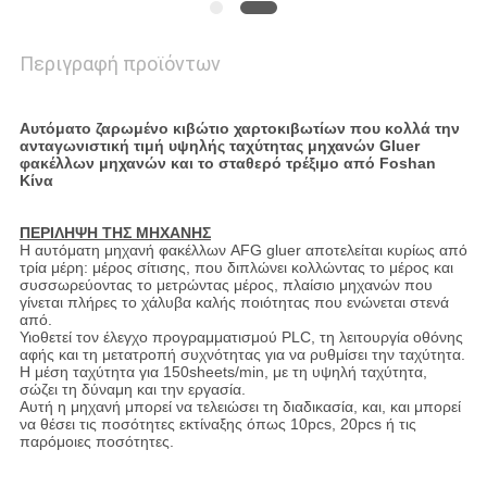
Περιγραφή προϊόντων
Αυτόματο ζαρωμένο κιβώτιο χαρτοκιβωτίων που κολλά την
ανταγωνιστική τιμή υψηλής ταχύτητας μηχανών Gluer
φακέλλων μηχανών και το σταθερό τρέξιμο από Foshan
Κίνα
ΠΕΡΙΛΗΨΗ ΤΗΣ ΜΗΧΑΝΗΣ
Η αυτόματη μηχανή φακέλλων AFG gluer αποτελείται κυρίως από
τρία μέρη: μέρος σίτισης, που διπλώνει κολλώντας το μέρος και
συσσωρεύοντας το μετρώντας μέρος, πλαίσιο μηχανών που
γίνεται πλήρες το χάλυβα καλής ποιότητας που ενώνεται στενά
από.
Υιοθετεί τον έλεγχο προγραμματισμού PLC, τη λειτουργία οθόνης
αφής και τη μετατροπή συχνότητας για να ρυθμίσει την ταχύτητα.
Η μέση ταχύτητα για 150sheets/min, με τη υψηλή ταχύτητα,
σώζει τη δύναμη και την εργασία.
Αυτή η μηχανή μπορεί να τελειώσει τη διαδικασία, και, και μπορεί
να θέσει τις ποσότητες εκτίναξης όπως 10pcs, 20pcs ή τις
παρόμοιες ποσότητες.