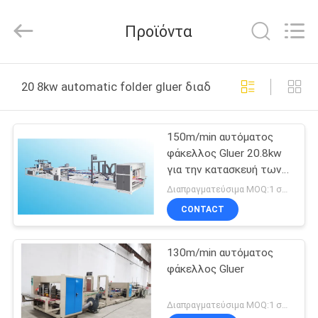
Guangdong
Toprint
Machinery
Προϊόντα
Co.,
LTD.
All
Rights
Reserved.
ΣΠΊΤΙ
20 8kw automatic folder gluer διαδικτυακή κατασκευή
ΠΡΟΪΌΝΤΑ
150m/min αυτόματος
φάκελλος Gluer 20.8kw
ΒΊΝΤΕΟ
για την κατασκευή των
ζαρωμένων κιβωτίων
Διαπραγματεύσιμα MOQ:1 σύνολο
χαρτοκιβωτίων
ΠΕΡΊΠΟΥ
CONTACT
ΕΜΕΊΣ
130m/min αυτόματος
φάκελλος Gluer
ΓΎΡΟΣ
ΕΡΓΟΣΤΑΣΊΩΝ
Διαπραγματεύσιμα MOQ:1 σύνολο