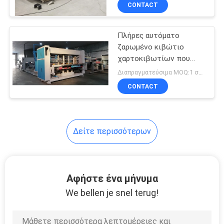
CONTACT
ΠΟΙΟΤΙΚΌΣ
Πλήρες αυτόματο
ΈΛΕΓΧΟΣ
ζαρωμένο κιβώτιο
χαρτοκιβωτίων που
ΜΑΣ
κολλά τη μηχανή
Διαπραγματεύσιμα MOQ:1 σύνολο
150m/min 20.8kw
ΕΛΆΤΕ
CONTACT
ΣΕ
ΕΠΑΦΉ
Δείτε περισσότερων
ΜΕ
ΖΗΤΉΣΤΕ
Αφήστε ένα μήνυμα
ΈΝΑ
We bellen je snel terug!
ΑΠΌΣΠΑΣΜΑ