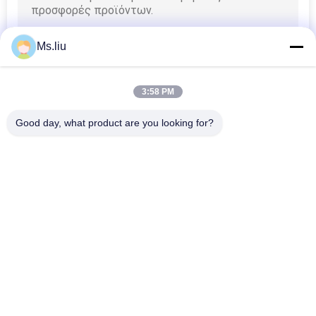
VR
Ms.liu
SITEMAP
3:58 PM
PRIVACY
Good day, what product are you looking for?
POLICY
Λαϊκή κατηγορία
Όλα
Φάκελλος Flexo 
Αυτόματος 
Gluer
Φάκελλος Gluer
Μηχανή Gluer 
Εκτυπωτής Flexo 
Φακέλλων 
Slotter
Κιβωτίων
Εκτύπωση Flexo 
Μηχανή 
Που Αυλακώνει Τη 
Κατασκευής 
Μηχανή
Χαρτοκιβωτίων