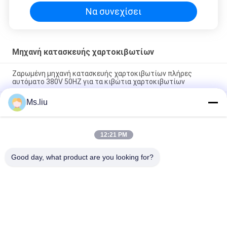
λ.
Να συνεχίσει
Μηχανή κατασκευής χαρτοκιβωτίων
Ζαρωμένη μηχανή κατασκευής χαρτοκιβωτίων πλήρες
αυτόματο 380V 50HZ για τα κιβώτια χαρτοκιβωτίων
Ms.liu
Αυτόματο ζαρωμένο κιβώτιο χαρτοκιβωτίων ελέγχων με
σερβομηχανισμό που κάνει την αποταμίευση εργασίας
μηχανών
12:21 PM
Εκτυπωτής Slotter έξι μηχανών κατασκευής χαρτοκιβωτίων
χαρτονιού RDC Flexo περιστροφή άξονων
Good day, what product are you looking for?
Λαϊκή κατηγορία
Όλα
Φάκελλος Flexo 
Αυτόματος 
Gluer
Φάκελλος Gluer