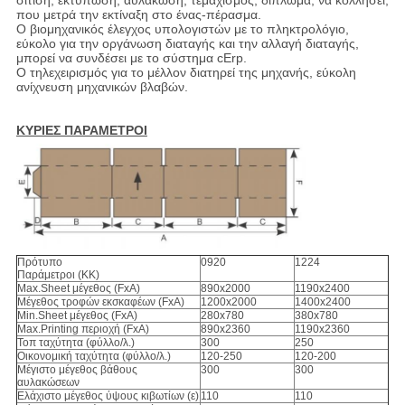
σίτιση, εκτύπωση, αυλάκωση, τεμαχισμός, δίπλωμα, να κολλήσει,
που μετρά την εκτίναξη στο ένας-πέρασμα.
Ο βιομηχανικός έλεγχος υπολογιστών με το πληκτρολόγιο,
εύκολο για την οργάνωση διαταγής και την αλλαγή διαταγής,
μπορεί να συνδέσει με το σύστημα cErp.
Ο τηλεχειρισμός για το μέλλον διατηρεί της μηχανής, εύκολη
ανίχνευση μηχανικών βλαβών.
ΚΥΡΙΕΣ ΠΑΡΑΜΕΤΡΟΙ
Πρότυπο
0920
1224
Παράμετροι (ΚΚ)
Max.Sheet μέγεθος (FxA)
890x2000
1190x2400
Μέγεθος τροφών εκσκαφέων (FxA)
1200x2000
1400x2400
Min.Sheet μέγεθος (FxA)
280x780
380x780
Max.Printing περιοχή (FxA)
890x2360
1190x2360
Τοπ ταχύτητα (φύλλο/λ.)
300
250
Οικονομική ταχύτητα (φύλλο/λ.)
120-250
120-200
Μέγιστο μέγεθος βάθους
300
300
αυλακώσεων
Ελάχιστο μέγεθος ύψους κιβωτίων (ε)
110
110