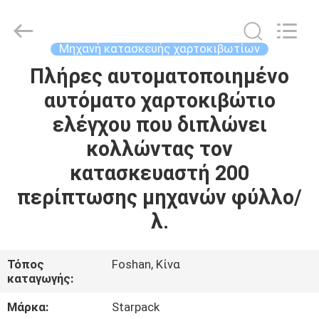
Guangdong
Toprint
Machinery
Co.,
LTD.
Μηχανή κατασκευής χαρτοκιβωτίων
All
Rights
Reserved.
Πλήρες αυτοματοποιημένο
ΣΠΊΤΙ
αυτόματο χαρτοκιβώτιο
ΠΡΟΪΌΝΤΑ
ελέγχου που διπλώνει
κολλώντας τον
ΒΊΝΤΕΟ
κατασκευαστή 200
περίπτωσης μηχανών φύλλο/
ΠΕΡΊΠΟΥ
λ.
ΕΜΕΊΣ
Τόπος
Foshan, Κίνα
ΓΎΡΟΣ
καταγωγής:
ΕΡΓΟΣΤΑΣΊΩΝ
Μάρκα:
Starpack