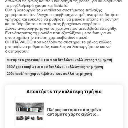
διπλώνει τις ζώνες και που καθοδηγεί τις ρόδες, για να διορθώσει
το μεγάλο/μικρό χάσμα και fishtails.
Όλη η λειτουργία του αντίθετου συστήματος εκτίναξης
χρησιμοποιεί τον έλεγχο με σερβομηχανισμό, ανατροφοδοτήστε
γρήγορα και εύκολος να ρυθμίσει, να μειώσει επίσης τη δόνηση
και το θόρυβο του συστήματος βραχιόνων εγγράφου.
Ζώνες αναρρόφησης για το χαρτόνι που μεταβιβάζει straightly.
Εκτινάσσοντας τη μονάδα που εξοπλίζεται με το fam για να
υποστηρίξει την πτώση χαρτοκιβωτίων ομαλά.
Οι ΗΠΑ VALCO που κολλούν το σύστημα, το μήκος κόλλας
μπορούν να ρυθμιστούν, εύκολος να λειτουργήσουν και να
διατηρήσουν.
αυτόματο χαρτοκιβώτιο που διπλώνει κολλώντας τη μηχανή
380V χαρτοκιβώτιο που διπλώνει κολλώντας τη μηχανή
200sheet/min χαρτοκιβώτιο που κολλά τη μηχανή
Αποκτήστε την καλύτερη τιμή για
Πλήρες αυτοματοποιημένο
αυτόματο χαρτοκιβώτιο
ελέγχου που διπλώνει
κολλώντας τον κατασκευαστή
200 περίπτωσης μηχανών φύλλο/