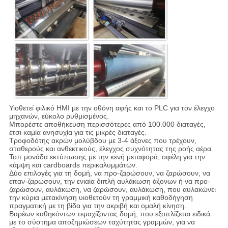
Υιοθετεί φιλικό HMI με την οθόνη αφής και το PLC για τον έλεγχο
μηχανών, εύκολο ρυθμισμένος.
Μπορέστε αποθήκευση περισσότερες από 100.000 διαταγές,
έτσι καμία ανησυχία για τις μικρές διαταγές.
Τροφοδότης ακρών μολύβδου με 3-4 άξονες που τρέχουν,
σταθερούς και ανθεκτικούς, έλεγχος συχνότητας της ροής αέρα.
Τοπ μονάδα εκτύπωσης με την κενή μεταφορά, οφέλη για την
κάμψη και cardboards περικαλυμμάτων.
Δύο επιλογές για τη δομή, να προ-ζαρώσουν, να ζαρώσουν, να
επαν-ζαρώσουν, την ενιαία διπλή αυλάκωση άξονων ή να προ-
ζαρώσουν, αυλάκωση, να ζαρώσουν, αυλάκωση, που αυλακώνει
την κύρια μετακίνηση υιοθετούν τη γραμμική καθοδήγηση
πραγματική με τη βίδα για την ακριβή και ομαλή κίνηση.
Βαρέων καθηκόντων τεμαχίζοντας δομή, που εξοπλίζεται ειδικά
με το σύστημα αποζημιώσεων ταχύτητας γραμμών, για να