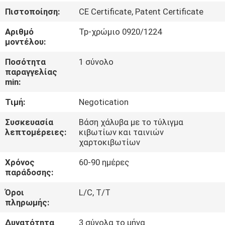
Πιστοποίηση:
CE Certificate, Patent Certificate
ΠΟΙΟΤΙΚΌΣ
Αριθμό
Tp-χρώμιο 0920/1224
ΈΛΕΓΧΟΣ
μοντέλου:
Ποσότητα
1 σύνολο
ΜΑΣ
παραγγελίας
min:
ΕΛΆΤΕ
Τιμή:
Negotication
ΣΕ
ΕΠΑΦΉ
Συσκευασία
Βάση χάλυβα με το τύλιγμα
λεπτομέρειες:
κιβωτίων και ταινιών
ΜΕ
χαρτοκιβωτίων
Χρόνος
60-90 ημέρες
ΖΗΤΉΣΤΕ
παράδοσης:
ΈΝΑ
Όροι
L/C, T/T
πληρωμής:
ΑΠΌΣΠΑΣΜΑ
Δυνατότητα
3 σύνολα το μήνα