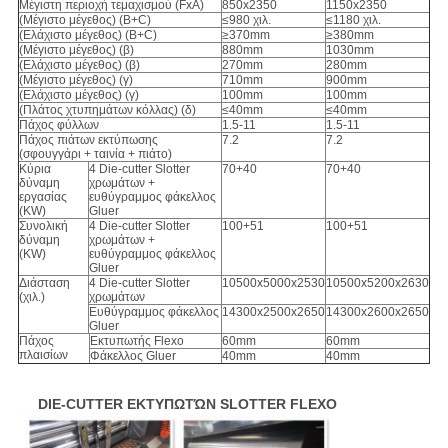
Μέγιστη περιοχή τεμαχισμού (FxA)
850x2350
1150x2350
(Μέγιστο μέγεθος) (B+C)
≤980 χιλ.
≤1180 χιλ.
(Ελάχιστο μέγεθος) (B+C)
≥370mm
≥380mm
(Μέγιστο μέγεθος) (β)
880mm
1030mm
(Ελάχιστο μέγεθος) (β)
270mm
280mm
(Μέγιστο μέγεθος) (γ)
710mm
900mm
(Ελάχιστο μέγεθος) (γ)
100mm
100mm
(Πλάτος χτυπημάτων κόλλας) (δ)
≤40mm
≤40mm
Πάχος φύλλων
1.5-11
1.5-11
Πάχος πιάτων εκτύπωσης
7.2
7.2
(σφουγγάρι + ταινία + πιάτο)
Κύρια
4 Die-cutter Slotter
70+40
70+40
δύναμη
χρωμάτων +
εργασίας
ευθύγραμμος φάκελλος
(KW)
Gluer
Συνολική
4 Die-cutter Slotter
100+51
100+51
δύναμη
χρωμάτων +
(KW)
ευθύγραμμος φάκελλος
Gluer
Διάσταση
4 Die-cutter Slotter
10500x5000x2530
10500x5200x2630
(χιλ.)
χρωμάτων
Ευθύγραμμος φάκελλος
14300x2500x2650
14300x2600x2650
Gluer
Πάχος
Εκτυπωτής Flexo
60mm
60mm
πλαισίων
Φάκελλος Gluer
40mm
40mm
DIE-CUTTER ΕΚΤΥΠΩΤΏΝ SLOTTER FLEXO