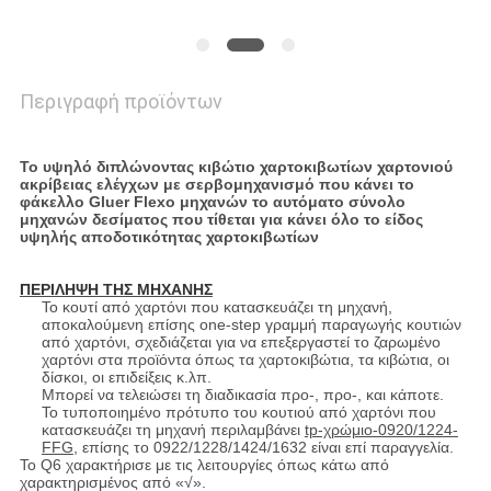
Περιγραφή προϊόντων
Το υψηλό διπλώνοντας κιβώτιο χαρτοκιβωτίων χαρτονιού
ακρίβειας ελέγχων με σερβομηχανισμό που κάνει το
φάκελλο Gluer Flexo μηχανών το αυτόματο σύνολο
μηχανών δεσίματος που τίθεται για κάνει όλο το είδος
υψηλής αποδοτικότητας χαρτοκιβωτίων
ΠΕΡΙΛΗΨΗ ΤΗΣ ΜΗΧΑΝΗΣ
Το κουτί από χαρτόνι που κατασκευάζει τη μηχανή,
αποκαλούμενη επίσης one-step γραμμή παραγωγής κουτιών
από χαρτόνι, σχεδιάζεται για να επεξεργαστεί το ζαρωμένο
χαρτόνι στα προϊόντα όπως τα χαρτοκιβώτια, τα κιβώτια, οι
δίσκοι, οι επιδείξεις κ.λπ.
Μπορεί να τελειώσει τη διαδικασία προ-, προ-, και κάποτε.
Το τυποποιημένο πρότυπο του κουτιού από χαρτόνι που
κατασκευάζει τη μηχανή περιλαμβάνει
tp-χρώμιο-0920/1224-
FFG
, επίσης το 0922/1228/1424/1632 είναι επί παραγγελία.
Το Q6 χαρακτήρισε με τις λειτουργίες όπως κάτω από
χαρακτηρισμένος από «√».