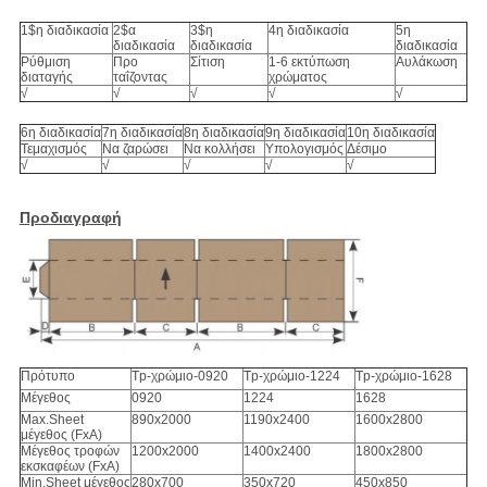
1$η διαδικασία
2$α
3$η
4η διαδικασία
5η
διαδικασία
διαδικασία
διαδικασία
Ρύθμιση
Προ
Σίτιση
1-6 εκτύπωση
Αυλάκωση
διαταγής
ταΐζοντας
χρώματος
√
√
√
√
√
6η διαδικασία
7η διαδικασία
8η διαδικασία
9η διαδικασία
10η διαδικασία
Τεμαχισμός
Να ζαρώσει
Να κολλήσει
Υπολογισμός
Δέσιμο
√
√
√
√
√
Προδιαγραφή
Πρότυπο
Tp-χρώμιο-0920
Tp-χρώμιο-1224
Tp-χρώμιο-1628
Μέγεθος
0920
1224
1628
Max.Sheet
890x2000
1190x2400
1600x2800
μέγεθος (FxA)
Μέγεθος τροφών
1200x2000
1400x2400
1800x2800
εκσκαφέων (FxA)
Min.Sheet μέγεθος
280x700
350x720
450x850