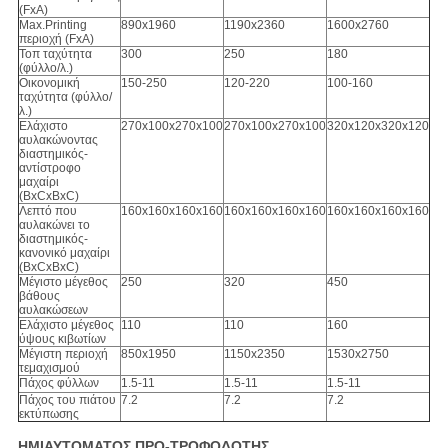
(FxA)
Max.Printing
890x1960
1190x2360
1600x2760
περιοχή (FxA)
Τοπ ταχύτητα
300
250
180
(φύλλο/λ.)
Οικονομική
150-250
120-220
100-160
ταχύτητα (φύλλο/
λ.)
Ελάχιστο
270x100x270x100
270x100x270x100
320x120x320x120
αυλακώνοντας
διαστημικός-
αντίστροφο
μαχαίρι
(BxCxBxC)
Λεπτό που
160x160x160x160
160x160x160x160
160x160x160x160
αυλακώνει το
διαστημικός-
κανονικό μαχαίρι
(BxCxBxC)
Μέγιστο μέγεθος
250
320
450
βάθους
αυλακώσεων
Ελάχιστο μέγεθος
110
110
160
ύψους κιβωτίων
Μέγιστη περιοχή
850x1950
1150x2350
1530x2750
τεμαχισμού
Πάχος φύλλων
1.5-11
1.5-11
1.5-11
Πάχος του πιάτου
7.2
7.2
7.2
εκτύπωσης
ΗΜΙΑΥΤΟΜΑΤΟΣ ΠΡΟ-ΤΡΟΦΟΔΟΤΗΣ