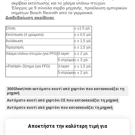
ακρίβεια εκτύπωσης και το χάσμα επάνω-πτυχών.
Έλεγχος με 9 σύνολα σερβο μηχανής, προέλευση εμπορικών
σημάτων Bosch Rexroth από τα γερμανικά.
Διαβεβαίωση ακρίβειας
Σίτιση
≤ ±1.5 χιλ.
Εκτύπωση (4 χρώματα)
≤ ± 0,5 χιλ.
Αυλάκωση
≤ ± 1,5 χιλ.
Τεμαχισμός
≤ ± 1,5 χιλ.
Χάσμα επάνω-πτυχών (για FFG)
3-layer
≤ ± 2 χιλ.
5-στρώμα
≤ ± 3 χιλ.
«Fishtail» ζήτημα (για FFG)
3-layer
≤ ± 1,5 χιλ.
5-στρώμα
≤ ± 2 χιλ.
300Sheet/min αυτόματο κουτί από χαρτόνι που κατασκευάζει τη
μηχανή
Αυτόματο κουτί από χαρτόνι CE που κατασκευάζει τη μηχανή
Αυτόματο κουτί από χαρτόνι που κατασκευάζει τη μηχανή
Αποκτήστε την καλύτερη τιμή για