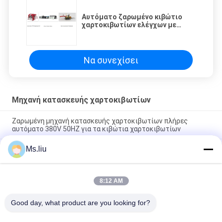
Αυτόματο ζαρωμένο κιβώτιο
χαρτοκιβωτίων ελέγχων με
σερβομηχανισμό που κάνει την
αποταμίευση εργασίας μηχανών
Να συνεχίσει
Μηχανή κατασκευής χαρτοκιβωτίων
Ζαρωμένη μηχανή κατασκευής χαρτοκιβωτίων πλήρες
αυτόματο 380V 50HZ για τα κιβώτια χαρτοκιβωτίων
Ms.liu
Εκτυπωτής Slotter έξι μηχανών κατασκευής χαρτοκιβωτίων
χαρτονιού RDC Flexo περιστροφή άξονων
250 φύλλο/ελάχιστη μηχανή κατασκευής χαρτοκιβωτίων
8:12 AM
1190x2400mm εκτυπωτής Slotter Flexo αυτόματος
φάκελλος Gluer
Good day, what product are you looking for?
Λαϊκή κατηγορία
Όλα