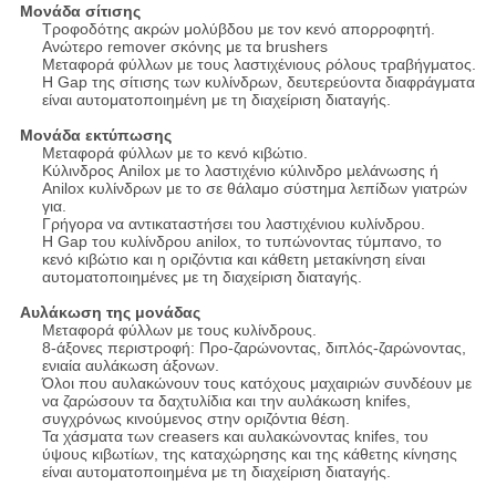
Μονάδα σίτισης
Τροφοδότης ακρών μολύβδου με τον κενό απορροφητή.
Ανώτερο remover σκόνης με τα brushers
Μεταφορά φύλλων με τους λαστιχένιους ρόλους τραβήγματος.
Η Gap της σίτισης των κυλίνδρων, δευτερεύοντα διαφράγματα
είναι αυτοματοποιημένη με τη διαχείριση διαταγής.
Μονάδα εκτύπωσης
Μεταφορά φύλλων με το κενό κιβώτιο.
Κύλινδρος Anilox με το λαστιχένιο κύλινδρο μελάνωσης ή
Anilox κυλίνδρων με το σε θάλαμο σύστημα λεπίδων γιατρών
για.
Γρήγορα να αντικαταστήσει του λαστιχένιου κυλίνδρου.
Η Gap του κυλίνδρου anilox, το τυπώνοντας τύμπανο, το
κενό κιβώτιο και η οριζόντια και κάθετη μετακίνηση είναι
αυτοματοποιημένες με τη διαχείριση διαταγής.
Αυλάκωση της μονάδας
Μεταφορά φύλλων με τους κυλίνδρους.
8-άξονες περιστροφή: Προ-ζαρώνοντας, διπλός-ζαρώνοντας,
ενιαία αυλάκωση άξονων.
Όλοι που αυλακώνουν τους κατόχους μαχαιριών συνδέουν με
να ζαρώσουν τα δαχτυλίδια και την αυλάκωση knifes,
συγχρόνως κινούμενος στην οριζόντια θέση.
Τα χάσματα των creasers και αυλακώνοντας knifes, του
ύψους κιβωτίων, της καταχώρησης και της κάθετης κίνησης
είναι αυτοματοποιημένα με τη διαχείριση διαταγής.