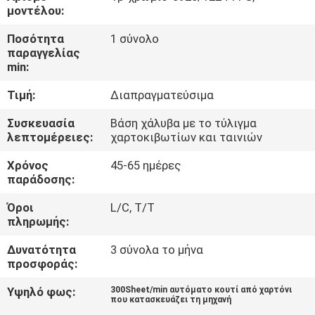
μοντέλου:
ΠΟΙΟΤΙΚΌΣ
Ποσότητα
1 σύνολο
ΈΛΕΓΧΟΣ
παραγγελίας
min:
Τιμή:
Διαπραγματεύσιμα
ΜΑΣ
ΕΛΆΤΕ
Συσκευασία
Βάση χάλυβα με το τύλιγμα
λεπτομέρειες:
χαρτοκιβωτίων και ταινιών
ΣΕ
Χρόνος
45-65 ημέρες
ΕΠΑΦΉ
παράδοσης:
ΜΕ
Όροι
L/C, T/T
πληρωμής:
ΖΗΤΉΣΤΕ
Δυνατότητα
3 σύνολα το μήνα
ΈΝΑ
προσφοράς:
ΑΠΌΣΠΑΣΜΑ
Υψηλό φως:
300Sheet/min αυτόματο κουτί από χαρτόνι
που κατασκευάζει τη μηχανή
,