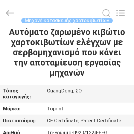
Guangdong
Toprint
Machinery
Co.,
LTD.
Μηχανή κατασκευής χαρτοκιβωτίων
All
Rights
Reserved.
Αυτόματο ζαρωμένο κιβώτιο
ΣΠΊΤΙ
χαρτοκιβωτίων ελέγχων με
ΠΡΟΪΌΝΤΑ
σερβομηχανισμό που κάνει
την αποταμίευση εργασίας
ΒΊΝΤΕΟ
μηχανών
ΠΕΡΊΠΟΥ
Τόπος
GuangDong, ΣΟ
καταγωγής:
ΕΜΕΊΣ
Μάρκα:
Toprint
ΓΎΡΟΣ
Πιστοποίηση:
CE Certificate, Patent Certificate
ΕΡΓΟΣΤΑΣΊΩΝ
Αριθμό
Tp-χρώμιο-0920/1224-FFG,