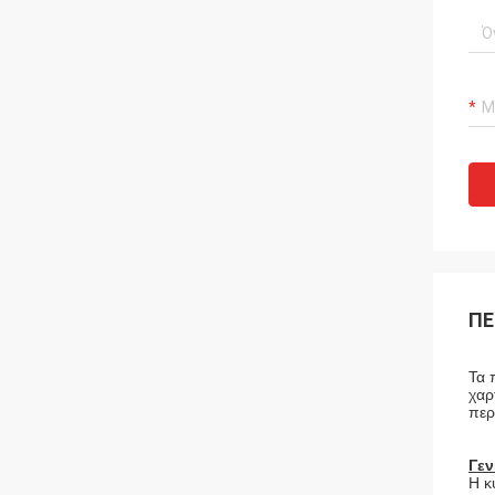
ΠΕ
Τα 
χαρ
περ
Γεν
Η κ