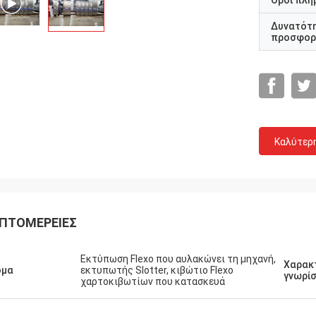
Όροι πλη
Δυνατότ
προσφορ
Καλύτερ
ΠΤΟΜΈΡΕΙΕΣ
Πελάτης της Μαλαισίας
Πελάτης της Ιορ
τελευταία 2,5 έτη, αγοράσαμε τη
Η μηχανή να μην έχει οποι
Εκτύπωση Flexo που αυλακώνει τη μηχανή,
από Toprint, άξιζαν την
Χαρακ
κλείσιμο από τόσα πολλά έ
ομα
εκτυπωτής Slotter, κιβώτιο Flexo
ύνη μας και θα επιθυμούσαμε να
γνωρί
χαρτοκιβωτίων που κατασκευά
πολύ σταθερή και κόστος 
με με τους για τους
νιους όρους.