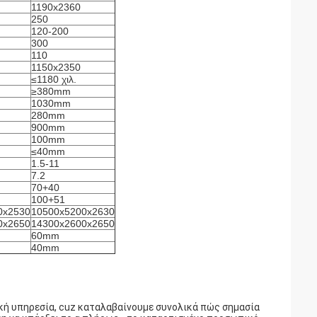
1190x2360
250
120-200
300
110
1150x2350
≤1180 χιλ.
≥380mm
1030mm
280mm
900mm
100mm
≤40mm
1.5-11
7.2
70+40
100+51
0x2530
10500x5200x2630
0x2650
14300x2600x2650
60mm
40mm
ική υπηρεσία, cuz καταλαβαίνουμε συνολικά πώς σημασία