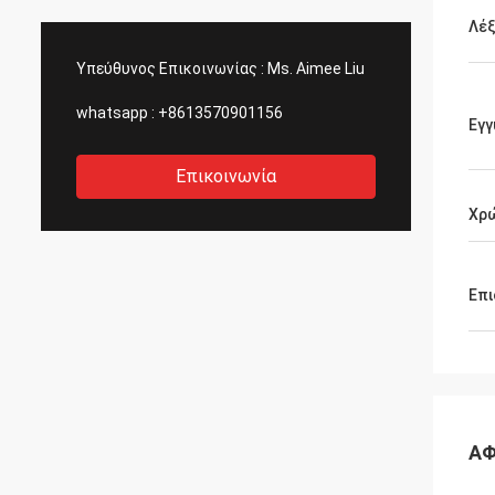
Λέξ
Υπεύθυνος Επικοινωνίας :
Ms. Aimee Liu
whatsapp :
+8613570901156
Εγγ
Επικοινωνία
Χρ
Επι
ΑΦ