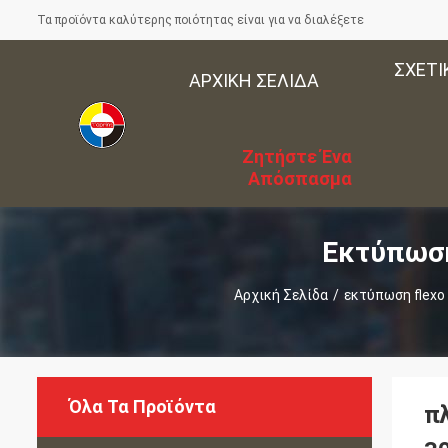
Τα προϊόντα καλύτερης ποιότητας είναι για να διαλέξετε
ΣΧΕΤΙ
ΑΡΧΙΚΉ ΣΕΛΊΔΑ
Ζητήστε Ένα
Απόσπασμα
Εκτύπωση
Αρχική Σελίδα
/
εκτύπωση flexo
Όλα Τα Προϊόντα
π