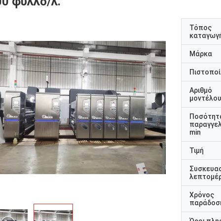
00 φύλλο/λ.
Τόπος
καταγωγ
Μάρκα
Πιστοποί
Αριθμό
μοντέλο
Ποσότητ
παραγγελ
min
Τιμή
Συσκευα
λεπτομέρ
Χρόνος
παράδοσ