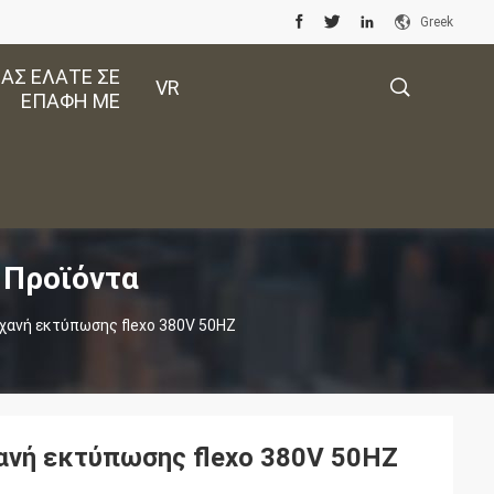
Greek
ΑΣ ΕΛΆΤΕ ΣΕ
VR
ΕΠΑΦΉ ΜΕ
描
 Προϊόντα
述
χανή εκτύπωσης flexo 380V 50HZ
ανή εκτύπωσης flexo 380V 50HZ