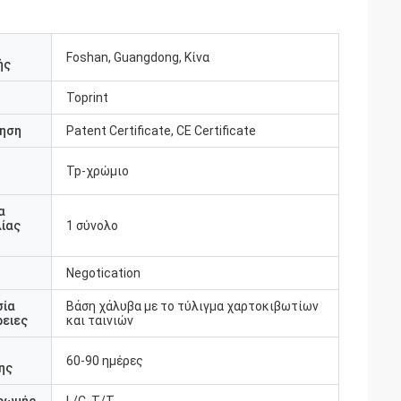
Foshan, Guangdong, Κίνα
ής
Toprint
ηση
Patent Certificate, CE Certificate
Tp-χρώμιο
υ
α
ίας
1 σύνολο
Negotication
σία
Βάση χάλυβα με το τύλιγμα χαρτοκιβωτίων
ειες
και ταινιών
60-90 ημέρες
ης