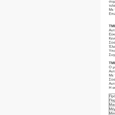
συμ
τελ
Με 
Επι
ΤΜ
Αυτ
Εύκ
Κεν
Σύσ
Έλε
Υπο
Συγ
ΤΜ
Ο μ
Αυτ
Με 
Σύσ
Αυτ
Η α
Πρ
Παρ
Max
Μέγ
Min