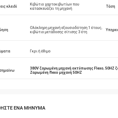
Κιβώτιο χαρτοκιβωτίων που
εις κλειδί
Τάση
κατασκευάζει τη μηχανή
Ολόκληρη μηχανή εξουσιοδότηση 1 έτους,
ύηση
Υπηρε
κιβώτιο μετάδοσης σίτισης 3 έτη
ώματα
Γκρι ή έθιμο
380V ζαρωμένη μηχανή εκτύπωσης Flexo
,
50HZ ζ
σημαίνω
Ζαρωμένη flexo μηχανή 50HZ
ΉΣΤΕ ΈΝΑ ΜΉΝΥΜΑ