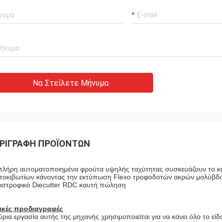
Να Στείλετε Μήνυμα
ΡΙΓΡΑΦΉ ΠΡΟΪΌΝΤΩΝ
πλήρη αυτοματοποιημένα φρούτα υψηλής ταχύτητας συσκευάζουν το κι
τοκιβωτίων κάνοντας την εκτύπωση Flexo τροφοδοτών ακρών μολύβδο
ιστροφικό Diecutter RDC καυτή πώληση
ικές προδιαγραφές
ύρια εργασία αυτής της μηχανής χρησιμοποιείται για να κάνει όλο το ε