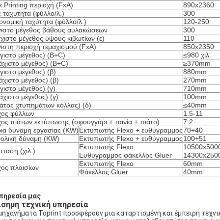
.Printing περιοχή (FxA)
890x2360
 ταχύτητα (φύλλο/λ.)
300
ονομική ταχύτητα (φύλλο/λ.)
120-250
ιστο μέγεθος βάθους αυλακώσεων
300
χιστο μέγεθος ύψους κιβωτίων (ε)
110
ιστη περιοχή τεμαχισμού (FxA)
850x2350
γιστο μέγεθος) (B+C)
≤980 χιλ.
άχιστο μέγεθος) (B+C)
≥370mm
γιστο μέγεθος) (β)
880mm
άχιστο μέγεθος) (β)
270mm
γιστο μέγεθος) (γ)
710mm
άχιστο μέγεθος) (γ)
100mm
άτος χτυπημάτων κόλλας) (δ)
≤40mm
χος φύλλων
1.5-11
ος πιάτων εκτύπωσης (σφουγγάρι + ταινία + πιάτο)
7.2
ια δύναμη εργασίας (KW)
Εκτυπωτής Flexo + ευθύγραμμος
70+40
ολική δύναμη (KW)
Εκτυπωτής Flexo + ευθύγραμμος
100+51
Εκτυπωτής Flexo
10500x500
σταση (χιλ.)
Ευθύγραμμος φάκελλος Gluer
14300x250
Εκτυπωτής Flexo
60mm
ος πλαισίων
Φάκελλος Gluer
40mm
πηρεσία μας
ίσημη τεχνική υπηρεσία
μηχανήματα Toprint προσφέρουν μια καταρτισμένη και έμπειρη τεχν