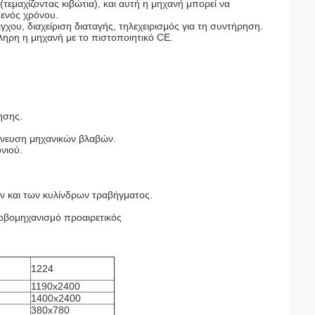
εμαχίζοντας κιβώτια), και αυτή η μηχανή μπορεί να
 ενός χρόνου.
υ, διαχείριση διαταγής, τηλεχειρισμός για τη συντήρηση.
ληρη η μηχανή με το πιστοποιητικό CE.
ησης.
ίχνευση μηχανικών βλαβών.
νιού.
ών και των κυλίνδρων τραβήγματος.
ερβομηχανισμό προαιρετικός
1224
1190x2400
1400x2400
380x780