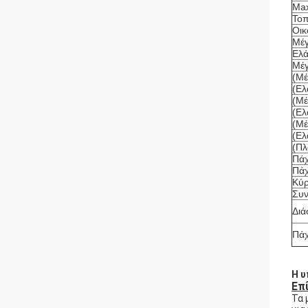
Max
Τοπ
Οικ
Μέγ
Ελά
Μέγ
(Μέ
(Ελ
(Μέ
(Ελ
(Μέ
(Ελ
(Πλ
Πά
Πάχ
Κύρ
Συν
Διά
Πάχ
Η υ
Επ
Τα 