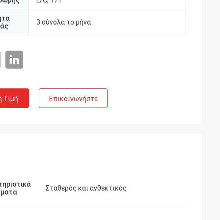
ρωμής
L/C, T/T
ητα
3 σύνολα το μήνα
άς
η Τιμή
Επικοινωνήστε
δανίας
οδήποτε μεγάλο
τηριστικά
τη, αυτό είναι
Σταθερός και ανθεκτικός
σματα
εκτός από.