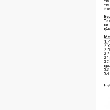
για
για
περ
Εν
Το 
κατ
ηλε
Με
1.
2.
Χ
2. 
3. 
3.1
3.2
ημέ
3.3
3.4
Η φ