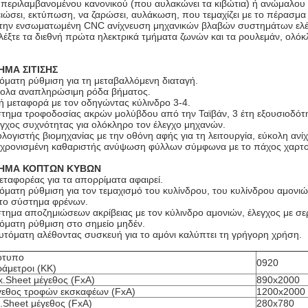
περιλαμβανομένου κανονικού (που αυλακώνει τα κιβώτια) ή ανώμαλου (τ
ειώσει, εκτύπωση, να ζαρώσει, αυλάκωση, που τεμαχίζει με το πέρασμα
την ενσωματωμένη CNC ανίχνευση μηχανικών βλαβών συστημάτων ελέγχο
λέξτε τα διεθνή πρώτα ηλεκτρικά τμήματα ζωνών και τα ρουλεμάν, ολόκ
ΗΜΑ ΣΙΤΙΣΗΣ
όματη ρύθμιση για τη μεταβαλλόμενη διαταγή.
ολα αναπληρώσιμη ρόδα βήματος.
ή μεταφορά με τον οδηγώντας κύλινδρο 3-4.
τημα τροφοδοσίας ακρών μολύβδου από την Ταϊβάν, 3 έτη εξουσιοδότ
γχος συχνότητας για ολόκληρο τον έλεγχο μηχανών.
λογιστής βιομηχανίας με την οθόνη αφής για τη λειτουργία, εύκολη αν
χρονισμένη καθαριστής ανύψωση φύλλων σύμφωνα με το πάχος χαρτο
ΗΜΑ ΚΟΠΤΩΝ ΚΥΒΩΝ
εταφορέας για τα απορρίματα αφαιρεί.
όματη ρύθμιση για τον τεμαχισμό του κυλίνδρου, του κυλίνδρου αμονι
το σύστημα φρένων.
τημα αποζημιώσεων ακρίβειας με τον κύλινδρο αμονιών, έλεγχος με σ
όματη ρύθμιση στο σημείο μηδέν.
υτόματη αλέθοντας συσκευή για το αμόνι καλύπτει τη γρήγορη χρήση.
ότυπο
0920
άμετροι (ΚΚ)
.Sheet μέγεθος (FxA)
890x2000
εθος τροφών εκσκαφέων (FxA)
1200x2000
.Sheet μέγεθος (FxA)
280x780