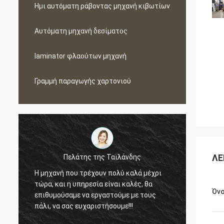
Ημι αυτόματη ράβοντας μηχανή κιβωτίων
Αυτόματη μηχανή δεσίματος
laminator φλαούτων μηχανή
Γραμμή παραγωγής χαρτονιού
ΛΕ
Πελάτης της Ταϊλάνδης
Η μηχανή που τρέχουν πολύ καλά μέχρι
Μέσα σε 
τώρα, και η υπηρεσία είναι καλές, θα
μηχανή 3 
Όν
επιθυμούσαμε να εργαστούμε με τους
εμπιστοσ
πάλι, να σας ευχαριστήσουμε!!!
εργαστού
μακροχρό