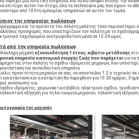
 να παρέχει μια ποιοτική υπηρεσία, και να καταλάβει επίσης την ανά
 να επιτύχει αυτόν τον στόχο, όλα τα technicans μας που έχουν το ali
ισσότερο από 10 έτη εμπειρίας υπηρεσιών σε αυτόν τον τομέα.
ώπιον της υπηρεσίας πωλήσεων
πρόγραμμα και τα προϊόντα του πελάτη μελέτης τόσο περισσότεροι 
άλληλες προσφορές, που υποστηρίζουν τον πελάτη με το σχεδιάγραμ
κτρονικό ταχυδρομείο ανατροφοδοτούν μέσα σε 12-24 ώρες.
τά από την υπηρεσία πωλήσεων
Ολόκληρη μηχανή
εξουσιοδότηση 1 έτους
,
κιβώτιο μετάδοσης
σίτ
ρονική υπηρεσία οικονομικά ενεργής ζωής που παρέχεται
για να 
Παρέχοντας στον πελάτη το σχέδιο ιδρύματος μηχανών, που υποστηρίζ
Εγκατάσταση και εκπαιδευτική υπηρεσία
 μόλις προσιτότητα μηχανών σε σας, να αποστείλει 1-2 ο τεχνικός σε
 η εγκατάσταση και η κατάρτιση θα παρεχθούν για 15-20 ημέρες, 3 ημέ
ρες ανάπαυσης για.
 σχέδιο ιδρύματος, χειρωνακτικό βιβλίο, ηλεκτρικό σχέδιο, τρισδιάσ
 τηλεοπτική εξήγηση για τη λειτουργία μηχανών, τηλεοπτική εξήγηση
ωτογραφία της μηχανής