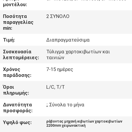
μοντέλου:
ΠΟΙΟΤΙΚΌΣ
Ποσότητα
2 ΣΥΝΟΛΟ
ΈΛΕΓΧΟΣ
παραγγελίας
min:
Τιμή:
Διαπραγματεύσιμα
ΜΑΣ
ΕΛΆΤΕ
Συσκευασία
Τύλιγμα χαρτοκιβωτίων και
λεπτομέρειες:
ταινιών
ΣΕ
Χρόνος
7-15 ημέρες
ΕΠΑΦΉ
παράδοσης:
ΜΕ
Όροι
L/C, T/T
πληρωμής:
ΖΗΤΉΣΤΕ
Δυνατότητα
;; Σύνολα το μήνα
ΈΝΑ
προσφοράς:
ΑΠΌΣΠΑΣΜΑ
Υψηλό φως:
ράβοντας μηχανή κιβωτίων χαρτοκιβωτίων
2200mm χειρωνακτική
,