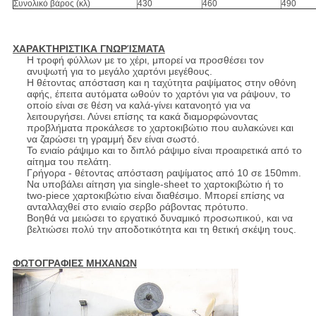
Συνολικό βάρος (κλ)
430
460
490
ΧΑΡΑΚΤΗΡΙΣΤΙΚΑ ΓΝΩΡΊΣΜΑΤΑ
Η τροφή φύλλων με το χέρι, μπορεί να προσθέσει τον
ανυψωτή για το μεγάλο χαρτόνι μεγέθους.
Η θέτοντας απόσταση και η ταχύτητα ραψίματος στην οθόνη
αφής, έπειτα αυτόματα ωθούν το χαρτόνι για να ράψουν, το
οποίο είναι σε θέση να καλά-γίνει κατανοητό για να
λειτουργήσει. Λύνει επίσης τα κακά διαμορφώνοντας
προβλήματα προκάλεσε το χαρτοκιβώτιο που αυλακώνει και
να ζαρώσει τη γραμμή δεν είναι σωστό.
Το ενιαίο ράψιμο και το διπλό ράψιμο είναι προαιρετικά από το
αίτημα του πελάτη.
Γρήγορα - θέτοντας απόσταση ραψίματος από 10 σε 150mm.
Να υποβάλει αίτηση για single-sheet το χαρτοκιβώτιο ή το
two-piece χαρτοκιβώτιο είναι διαθέσιμο. Μπορεί επίσης να
ανταλλαχθεί στο ενιαίο σερβο ράβοντας πρότυπο.
Βοηθά να μειώσει το εργατικό δυναμικό προσωπικού, και να
βελτιώσει πολύ την αποδοτικότητα και τη θετική σκέψη τους.
ΦΩΤΟΓΡΑΦΙΕΣ ΜΗΧΑΝΩΝ