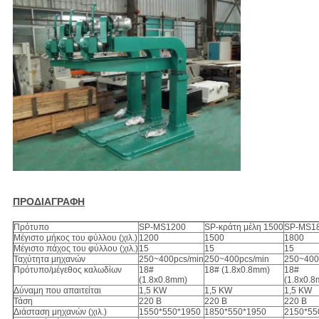
ΠΡΟΔΙΑΓΡΑΦΗ
Πρότυπο
SP-MS1200
SP-κράτη μέλη 1500
SP-MS1
Μέγιστο μήκος του φύλλου (χιλ.)
1200
1500
1800
Μέγιστο πάχος του φύλλου (χιλ.)
15
15
15
Ταχύτητα μηχανών
250~400pcs/min
250~400pcs/min
250~400
Πρότυπο/μέγεθος καλωδίων
18#
18# (1.8x0.8mm)
18#
(1.8x0.8mm)
(1.8x0.
Δύναμη που απαιτείται
1,5 KW
1,5 KW
1,5 KW
Τάση
220 Β
220 Β
220 Β
Διάσταση μηχανών (χιλ.)
1550*550*1950
1850*550*1950
2150*55