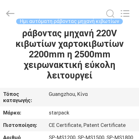
Guangdong
Toprint
Machinery
Co.,
LTD.
Ημι αυτόματη ράβοντας μηχανή κιβωτίων
All
Rights
Reserved.
ράβοντας μηχανή 220V
ΣΠΊΤΙ
κιβωτίων χαρτοκιβωτίων
ΠΡΟΪΌΝΤΑ
2200mm η 2500mm
χειρωνακτική εύκολη
ΒΊΝΤΕΟ
λειτουργεί
ΠΕΡΊΠΟΥ
Τόπος
Guangzhou, Κίνα
καταγωγής:
ΕΜΕΊΣ
Μάρκα:
starpack
ΓΎΡΟΣ
Πιστοποίηση:
CE Certificate, Patent Certificate
ΕΡΓΟΣΤΑΣΊΩΝ
Αριθμό
SP-MS1200, SP-MS1500, SP-MS1800