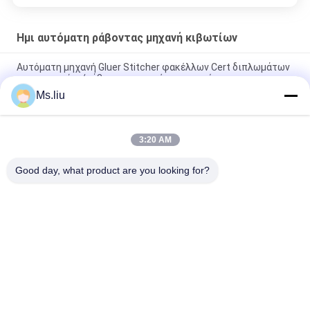
Ημι αυτόματη ράβοντας μηχανή κιβωτίων
Αυτόματη μηχανή Gluer Stitcher φακέλλων Cert διπλωμάτων
ευρεσιτεχνίας/ράβοντας μηχανή χαρτονιού
Ms.liu
380V ημι αυτόματο διπλό σερβο ημι αυτοκίνητο δύο κομμάτι
κοινό Stitcher μηχανών κιβωτίων ράβοντας
3:20 AM
1400x2600 ημι αυτόματη ράβοντας μηχανή κιβωτίων
χαρτοκιβωτίων κιβωτίων ράβοντας ζαρωμένη μηχανή
Good day, what product are you looking for?
Λαϊκή κατηγορία
Όλα
Φάκελλος Flexo 
Αυτόματος 
Gluer
Φάκελλος Gluer
Μηχανή Gluer 
Εκτυπωτής Flexo 
Φακέλλων 
Slotter
Κιβωτίων