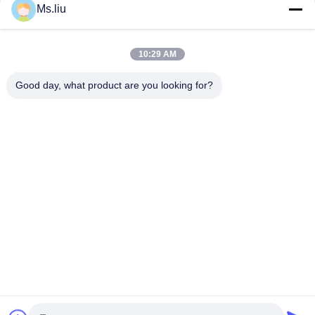
Ms.liu
1400x2600 ημι αυτόματη ράβοντας μηχανή κιβωτίων
χαρτοκιβωτίων κιβωτίων ράβοντας ζαρωμένη μηχανή
10:29 AM
15KW αυτόματη μηχανή δύο Gluer Stitcher φακέλλων σε μια
ράβοντας μηχανή χαρτονιού
Good day, what product are you looking for?
Λαϊκή κατηγορία
Όλα
Φάκελλος Flexo 
Αυτόματος 
Gluer
Φάκελλος Gluer
Μηχανή Gluer 
Εκτυπωτής Flexo 
Φακέλλων 
Slotter
Κιβωτίων
Εκτύπωση Flexo 
Μηχανή 
Που Αυλακώνει Τη 
Κατασκευής 
Μηχανή
Χαρτοκιβωτίων
Ζαρωμένη Μηχανή 
Ζαρωμένη 
Εκτύπωσης 
Τεμαχίζοντας 
Κιβωτίων
Μηχανή Κιβωτίων