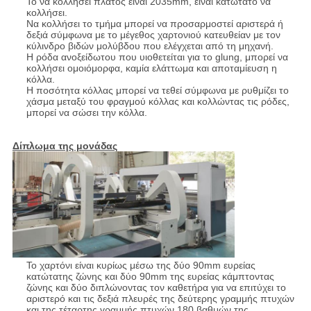
Το να κολλήσει πλάτος είναι 2035mm, είναι κατώτατο να
κολλήσει.
Να κολλήσει το τμήμα μπορεί να προσαρμοστεί αριστερά ή
δεξιά σύμφωνα με το μέγεθος χαρτονιού κατευθείαν με τον
κύλινδρο βιδών μολύβδου που ελέγχεται από τη μηχανή.
Η ρόδα ανοξείδωτου που υιοθετείται για το glung, μπορεί να
κολλήσει ομοιόμορφα, καμία ελάττωμα και αποταμίευση η
κόλλα.
Η ποσότητα κόλλας μπορεί να τεθεί σύμφωνα με ρυθμίζει το
χάσμα μεταξύ του φραγμού κόλλας και κολλώντας τις ρόδες,
μπορεί να σώσει την κόλλα.
Δίπλωμα της μονάδας
Το χαρτόνι είναι κυρίως μέσω της δύο 90mm ευρείας
κατώτατης ζώνης και δύο 90mm της ευρείας κάμπτοντας
ζώνης και δύο διπλώνοντας τον καθετήρα για να επιτύχει το
αριστερό και τις δεξιά πλευρές της δεύτερης γραμμής πτυχών
και της τέταρτης γραμμής πτυχών 180 βαθμών της