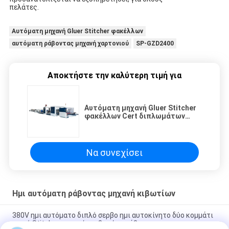
πελάτες.
Αυτόματη μηχανή Gluer Stitcher φακέλλων
αυτόματη ράβοντας μηχανή χαρτονιού
SP-GZD2400
Αποκτήστε την καλύτερη τιμή για
Αυτόματη μηχανή Gluer Stitcher
φακέλλων Cert διπλωμάτων
ευρεσιτεχνίας/ράβοντας μηχανή
χαρτονιού
Να συνεχίσει
Ημι αυτόματη ράβοντας μηχανή κιβωτίων
380V ημι αυτόματο διπλό σερβο ημι αυτοκίνητο δύο κομμάτι
κοινό Stitcher μηχανών κιβωτίων ράβοντας