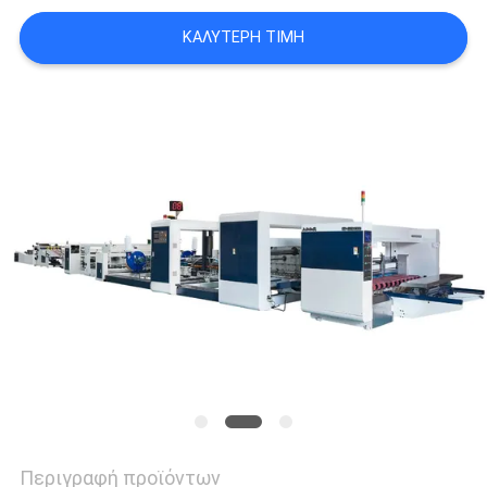
VR
ΚΑΛΎΤΕΡΗ ΤΙΜΉ
SITEMAP
PRIVACY
POLICY
Περιγραφή προϊόντων