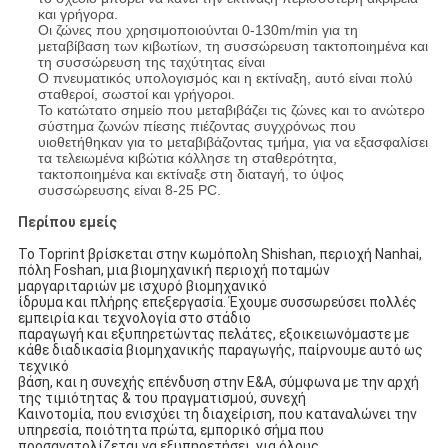
και γρήγορα.
Οι ζώνες που χρησιμοποιούνται 0-130m/min για τη
μεταβίβαση των κιβωτίων, τη συσσώρευση τακτοποιημένα και
τη συσσώρευση της ταχύτητας είναι
Ο πνευματικός υπολογισμός και η εκτίναξη, αυτό είναι πολύ
σταθεροί, σωστοί και γρήγοροι.
Το κατώτατο σημείο που μεταβιβάζει τις ζώνες και το ανώτερο
σύστημα ζωνών πίεσης πιέζοντας συγχρόνως που
υιοθετήθηκαν για το μεταβιβάζοντας τμήμα, για να εξασφαλίσει
τα τελειωμένα κιβώτια κόλλησε τη σταθερότητα,
τακτοποιημένα και εκτίναξε στη διαταγή, το ύψος
συσσώρευσης είναι 8-25 PC.
Περίπου εμείς
Το Toprint βρίσκεται στην κωμόπολη Shishan, περιοχή Nanhai,
πόλη Foshan, μια βιομηχανική περιοχή ποταμών
μαργαριταριών με ισχυρό βιομηχανικό
ίδρυμα και πλήρης επεξεργασία. Έχουμε συσσωρεύσει πολλές
εμπειρία και τεχνολογία στο στάδιο
παραγωγή και εξυπηρετώντας πελάτες, εξοικειωνόμαστε με
κάθε διαδικασία βιομηχανικής παραγωγής, παίρνουμε αυτό ως
τεχνικό
βάση, και η συνεχής επένδυση στην Ε&Α, σύμφωνα με την αρχή
της τιμιότητας & του πραγματισμού, συνεχή
Καινοτομία, που ενισχύει τη διαχείριση, που καταναλώνει την
υπηρεσία, ποιότητα πρώτα, εμπορικό σήμα που
προσανατολίζεται να εξυπηρετήσει, για όλους