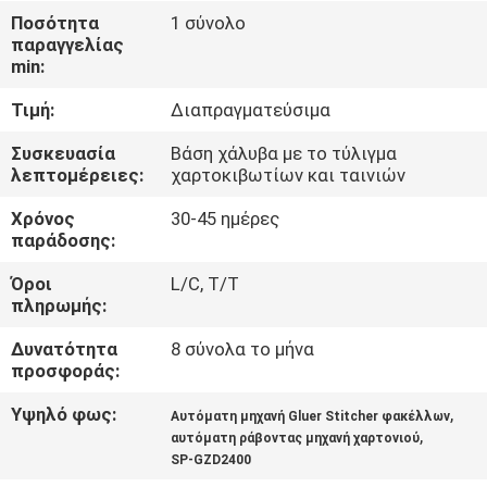
Ποσότητα
1 σύνολο
ΠΟΙΟΤΙΚΌΣ
παραγγελίας
min:
ΈΛΕΓΧΟΣ
Τιμή:
Διαπραγματεύσιμα
ΜΑΣ
Συσκευασία
Βάση χάλυβα με το τύλιγμα
λεπτομέρειες:
χαρτοκιβωτίων και ταινιών
ΕΛΆΤΕ
Χρόνος
30-45 ημέρες
ΣΕ
παράδοσης:
ΕΠΑΦΉ
Όροι
L/C, T/T
ΜΕ
πληρωμής:
Δυνατότητα
8 σύνολα το μήνα
ΖΗΤΉΣΤΕ
προσφοράς:
ΈΝΑ
Υψηλό φως:
,
Αυτόματη μηχανή Gluer Stitcher φακέλλων
,
ΑΠΌΣΠΑΣΜΑ
αυτόματη ράβοντας μηχανή χαρτονιού
SP-GZD2400