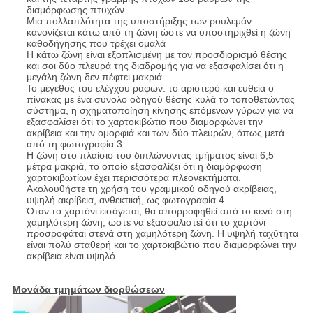
διαμόρφωσης πτυχών
Μια πολλαπλότητα της υποστήριξης των ρουλεμάν
κανονίζεται κάτω από τη ζώνη ώστε να υποστηριχθεί η ζώνη
καθοδήγησης που τρέχει ομαλά
Η κάτω ζώνη είναι εξοπλισμένη με τον προσδιορισμό θέσης
και σοι δύο πλευρά της διαδρομής για να εξασφαλίσει ότι η
μεγάλη ζώνη δεν πέφτει μακριά
Το μέγεθος του ελέγχου ραφών: το αριστερό και ευθεία ο
πίνακας με ένα σύνολο οδηγού θέσης κυλά το τοποθετώντας
σύστημα, η σχηματοποίηση κίνησης επόμενων γύρων για να
εξασφαλίσει ότι το χαρτοκιβώτιο που διαμορφώνει την
ακρίβεια και την ομορφιά και των δύο πλευρών, όπως μετά
από τη φωτογραφία 3:
Η ζώνη στο πλαίσιο του διπλώνοντας τμήματος είναι 6,5
μέτρα μακριά, το οποίο εξασφαλίζει ότι η διαμόρφωση
χαρτοκιβωτίων έχει περισσότερα πλεονεκτήματα.
Ακολουθήστε τη χρήση του γραμμικού οδηγού ακρίβειας,
υψηλή ακρίβεια, ανθεκτική, ως φωτογραφία 4
Όταν το χαρτόνι εισάγεται, θα απορροφηθεί από το κενό στη
χαμηλότερη ζώνη, ώστε να εξασφαλιστεί ότι το χαρτόνι
προσροφάται στενά στη χαμηλότερη ζώνη. Η υψηλή ταχύτητα
είναι πολύ σταθερή και το χαρτοκιβώτιο που διαμορφώνει την
ακρίβεια είναι υψηλό.
Μονάδα τμημάτων διορθώσεων