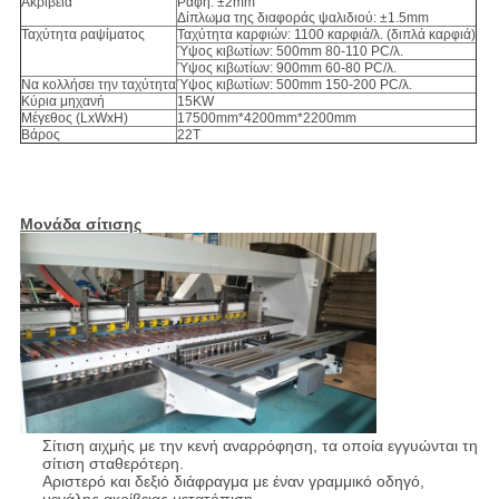
Ακρίβεια
Ραφή: ±2mm
Δίπλωμα της διαφοράς ψαλιδιού: ±1.5mm
Ταχύτητα ραψίματος
Ταχύτητα καρφιών: 1100 καρφιά/λ. (διπλά καρφιά)
Ύψος κιβωτίων: 500mm 80-110 PC/λ.
Ύψος κιβωτίων: 900mm 60-80 PC/λ.
Να κολλήσει την ταχύτητα
Ύψος κιβωτίων: 500mm 150-200 PC/λ.
Κύρια μηχανή
15KW
Μέγεθος (LxWxH)
17500mm*4200mm*2200mm
Βάρος
22T
Μονάδα σίτισης
Σίτιση αιχμής με την κενή αναρρόφηση, τα οποία εγγυώνται τη
σίτιση σταθερότερη.
Αριστερό και δεξιό διάφραγμα με έναν γραμμικό οδηγό,