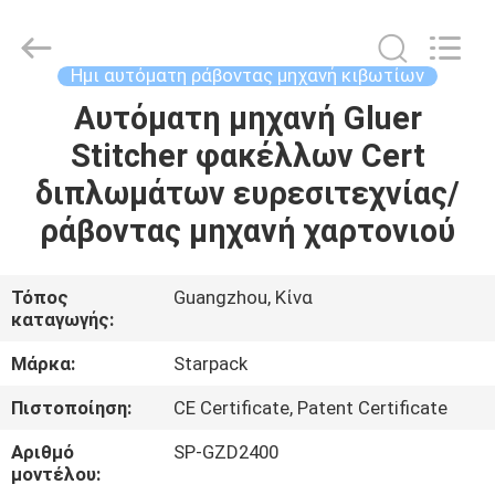
Guangdong
Toprint
Machinery
Co.,
LTD.
Ημι αυτόματη ράβοντας μηχανή κιβωτίων
All
Rights
Reserved.
Αυτόματη μηχανή Gluer
ΣΠΊΤΙ
Stitcher φακέλλων Cert
ΠΡΟΪΌΝΤΑ
διπλωμάτων ευρεσιτεχνίας/
ράβοντας μηχανή χαρτονιού
ΒΊΝΤΕΟ
Τόπος
Guangzhou, Κίνα
καταγωγής:
ΠΕΡΊΠΟΥ
ΕΜΕΊΣ
Μάρκα:
Starpack
Πιστοποίηση:
CE Certificate, Patent Certificate
ΓΎΡΟΣ
Αριθμό
SP-GZD2400
ΕΡΓΟΣΤΑΣΊΩΝ
μοντέλου: