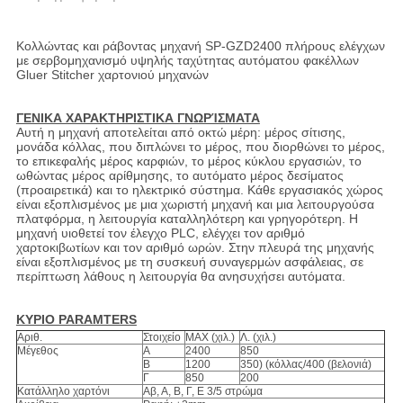
Κολλώντας και ράβοντας μηχανή SP-GZD2400 πλήρους ελέγχων
με σερβομηχανισμό υψηλής ταχύτητας αυτόματου φακέλλων
Gluer Stitcher χαρτονιού μηχανών
ΓΕΝΙΚΑ ΧΑΡΑΚΤΗΡΙΣΤΙΚΑ ΓΝΩΡΊΣΜΑΤΑ
Αυτή η μηχανή αποτελείται από οκτώ μέρη: μέρος σίτισης,
μονάδα κόλλας, που διπλώνει το μέρος, που διορθώνει το μέρος,
το επικεφαλής μέρος καρφιών, το μέρος κύκλου εργασιών, το
ωθώντας μέρος αρίθμησης, το αυτόματο μέρος δεσίματος
(προαιρετικά) και το ηλεκτρικό σύστημα. Κάθε εργασιακός χώρος
είναι εξοπλισμένος με μια χωριστή μηχανή και μια λειτουργούσα
πλατφόρμα, η λειτουργία καταλληλότερη και γρηγορότερη. Η
μηχανή υιοθετεί τον έλεγχο PLC, ελέγχει τον αριθμό
χαρτοκιβωτίων και τον αριθμό ωρών. Στην πλευρά της μηχανής
είναι εξοπλισμένος με τη συσκευή συναγερμών ασφάλειας, σε
περίπτωση λάθους η λειτουργία θα ανησυχήσει αυτόματα.
ΚΥΡΙΟ PARAMTERS
Αριθ.
Στοιχείο
MAX (χιλ.)
Λ. (χιλ.)
Μέγεθος
Α
2400
850
Β
1200
350) (κόλλας/400 (βελονιά)
Γ
850
200
Κατάλληλο χαρτόνι
Αβ, Α, Β, Γ, Ε 3/5 στρώμα