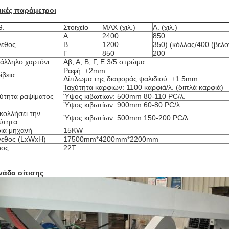
ικές παράμετροι
θ.
Στοιχείο
MAX (χιλ.)
Λ. (χιλ.)
Α
2400
850
γεθος
Β
1200
350) (κόλλας/400 (βελο
Γ
850
200
άλληλο χαρτόνι
Αβ, Α, Β, Γ, Ε 3/5 στρώμα
Ραφή: ±2mm
ίβεια
Δίπλωμα της διαφοράς ψαλιδιού: ±1.5mm
Ταχύτητα καρφιών: 1100 καρφιά/λ. (διπλά καρφιά)
ύτητα ραψίματος
Ύψος κιβωτίων: 500mm 80-110 PC/λ.
Ύψος κιβωτίων: 900mm 60-80 PC/λ.
κολλήσει την
Ύψος κιβωτίων: 500mm 150-200 PC/λ.
ύτητα
ια μηχανή
15KW
εθος (LxWxH)
17500mm*4200mm*2200mm
ρος
22T
άδα σίτισης