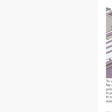
Να 
Το 
Να 
μολ
Η ρ
Η π
σώσ