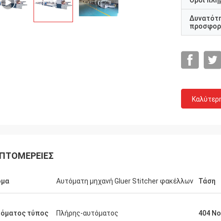
Όροι πλη
Δυνατότ
προσφορ
Καλύτερ
ΠΤΟΜΈΡΕΙΕΣ
ίας
Πελάτης της Ιορδανίας
γοράσαμε τη
Η μηχανή να μην έχει οποιοδήποτε μεγάλο
ομα
Αυτόματη μηχανή Gluer Stitcher φακέλλων
Τάση
την
κλείσιμο από τόσα πολλά έτη, αυτό είναι
υμούσαμε να
πολύ σταθερή και κόστος εκτός από.
τόματος τύπος
Πλήρης-αυτόματος
404 No