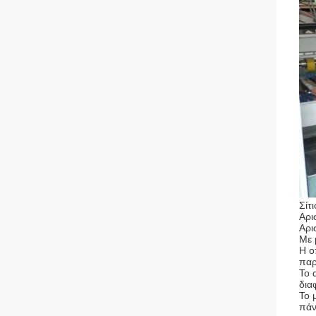
Σίτ
Αρι
Αρι
Με 
Η ο
πα
Το 
δια
Το 
πάν