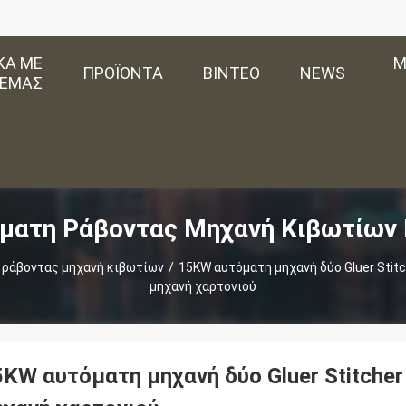
ΚΆ ΜΕ
Μ
ΠΡΟΪΌΝΤΑ
ΒΊΝΤΕΟ
NEWS
ΕΜΆΣ
ματη Ράβοντας Μηχανή Κιβωτίων
 ράβοντας μηχανή κιβωτίων
/
15KW αυτόματη μηχανή δύο Gluer Stit
μηχανή χαρτονιού
5KW αυτόματη μηχανή δύο Gluer Stitche