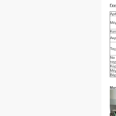
Γεν
Αρι
Μέ
Κατ
Ακρ
Ταχ
Να 
ταχ
Κύρ
Μέγ
Βά
Μον