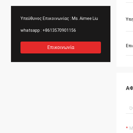
Υπεύθυνος Επικοινωνίας :
Ms. Aimee Liu
Υπη
whatsapp :
+8613570901156
Επι
Επικοινωνία
ΑΦ