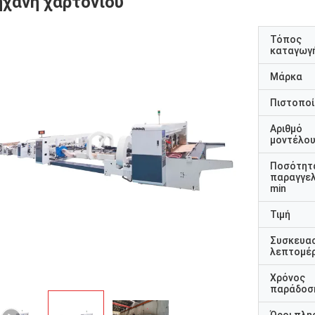
ηχανή χαρτονιού
Τόπος
καταγωγ
Μάρκα
Πιστοποί
Αριθμό
μοντέλο
Ποσότητ
παραγγελ
min
Τιμή
Συσκευα
λεπτομέρ
Χρόνος
παράδοσ