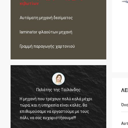
κιβωτίων
Αυτόματη μηχανή δεσίματος
laminator φλαούτων μηχανή
Γραμμή παραγωγής χαρτονιού
ΛΕ
λάτης της Ταϊλάνδης
Πελάτης της Μαλαισ
υ τρέχουν πολύ καλά μέχρι
Μέσα σε τελευταία 2,5 έτη, α
Όν
 υπηρεσία είναι καλές, θα
μηχανή 3 από Toprint, άξιζαν 
με να εργαστούμε με τους
εμπιστοσύνη μας και θα επιθ
ς ευχαριστήσουμε!!!
εργαστούμε με τους για τους
Αυ
μακροχρόνιους όρους.