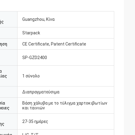
Guangzhou, Κίνα
ής
Starpack
ηση
CE Certificate, Patent Certificate
SP-GZD2400
υ
α
ίας
1 σύνολο
Διαπραγματεύσιμα
σία
Βάση χάλυβα με το τύλιγμα χαρτοκιβωτίων
ειες
και ταινιών
27-35 ημέρες
ης