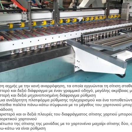
ιση αιχμής με την κενή αναρρόφηση, τα οποία εγγυώνται τη σίτιση σταθ
στερό και δεξιό διάφραγμα με έναν γραμμικό οδηγό, μεγάλης ακρίβειας 
στερή και δεξιά μηχανοποιημένη διάφραγμα ρύθμιση
μια ανεξάρτητη πλατφόρμα ρύθμισης τηλεχειρισμού και ένα τοποθετώντ
πίσθια παλέτα πάνω-κάτω σύμφωνα με το μέγεθος του χαρτονιού μπορε
ράδοση
αριστερό και οι δεξιά πλευρές του διαφράγματος σίτισης χαρτιού μπο
φορετικού χαρτονιού
μέτωπο της σίτισης της μονάδας με το χαρτονένιο μαχαίρι σίτισης δύο
ω-κάτω να είναι ρύθμιση