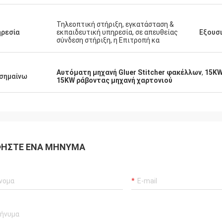
Τηλεοπτική στήριξη, εγκατάσταση &
ρεσία
εκπαιδευτική υπηρεσία, σε απευθείας
Εξουσ
σύνδεση στήριξη, η Επιτροπή κα
Αυτόματη μηχανή Gluer Stitcher φακέλλων
,
15KW
σημαίνω
15KW ράβοντας μηχανή χαρτονιού
ΉΣΤΕ ΈΝΑ ΜΉΝΥΜΑ