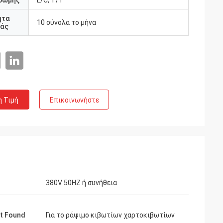
ρωμής
L/C, T/T
ητα
10 σύνολα το μήνα
άς
η Τιμή
Επικοινωνήστε
380V 50HZ ή συνήθεια
t Found
Για το ράψιμο κιβωτίων χαρτοκιβωτίων