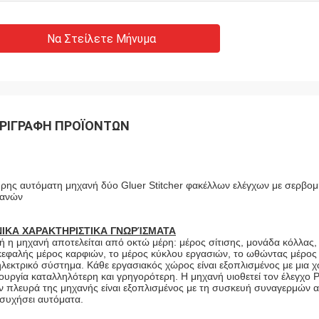
Να Στείλετε Μήνυμα
ΡΙΓΡΑΦΉ ΠΡΟΪΌΝΤΩΝ
ρης αυτόματη μηχανή δύο Gluer Stitcher φακέλλων ελέγχων με σερβομη
ανών
ΝΙΚΑ ΧΑΡΑΚΤΗΡΙΣΤΙΚΑ ΓΝΩΡΊΣΜΑΤΑ
ή η μηχανή αποτελείται από οκτώ μέρη: μέρος σίτισης, μονάδα κόλλας,
κεφαλής μέρος καρφιών, το μέρος κύκλου εργασιών, το ωθώντας μέρος 
ηλεκτρικό σύστημα. Κάθε εργασιακός χώρος είναι εξοπλισμένος με μια 
τουργία καταλληλότερη και γρηγορότερη. Η μηχανή υιοθετεί τον έλεγχο 
ν πλευρά της μηχανής είναι εξοπλισμένος με τη συσκευή συναγερμών α
συχήσει αυτόματα.