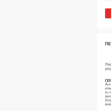
ΠΕ
Πλή
μηχ
ΓΕ
Αυτ
επι
το 
λει
Στη
ανη