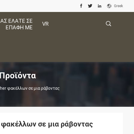
Greek
ΑΣ ΕΛΆΤΕ ΣΕ
VR
ΕΠΑΦΉ ΜΕ
描
 Προϊόντα
述
cher φακέλλων σε μια ράβοντας
r φακέλλων σε μια ράβοντας