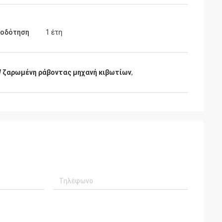
ιοδότηση
1 έτη
 ζαρωμένη ράβοντας μηχανή κιβωτίων
,