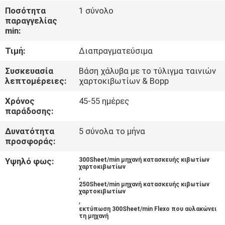
Ποσότητα
1 σύνολο
ΠΟΙΟΤΙΚΌΣ
παραγγελίας
min:
ΈΛΕΓΧΟΣ
Τιμή:
Διαπραγματεύσιμα
ΜΑΣ
Συσκευασία
Βάση χάλυβα με το τύλιγμα ταινιών
λεπτομέρειες:
χαρτοκιβωτίων & Bopp
ΕΛΆΤΕ
Χρόνος
45-55 ημέρες
ΣΕ
παράδοσης:
ΕΠΑΦΉ
Δυνατότητα
5 σύνολα το μήνα
ΜΕ
προσφοράς:
Υψηλό φως:
300Sheet/min μηχανή κατασκευής κιβωτίων
χαρτοκιβωτίων
ΖΗΤΉΣΤΕ
,
250Sheet/min μηχανή κατασκευής κιβωτίων
ΈΝΑ
χαρτοκιβωτίων
,
ΑΠΌΣΠΑΣΜΑ
εκτύπωση 300Sheet/min Flexo που αυλακώνει
τη μηχανή