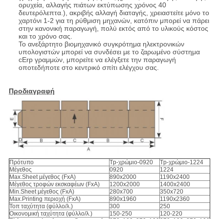
ορυχεία, αλλαγής πιάτων εκτύπωσης χρόνος 40
δευτερόλεπτα.), ακριβής αλλαγή διαταγής, χρειαστείτε μόνο το
χαρτόνι 1-2 για τη ρύθμιση μηχανών, κατόπιν μπορεί να πάρει
στην κανονική παραγωγή, πολύ εκτός από το υλικούς κόστος
και το χρόνο σας.
Το ανεξάρτητο βιομηχανικό συγκρότημα ηλεκτρονικών
υπολογιστών μπορεί να συνδέσει με το ζαρωμένο σύστημα
cErp γραμμών, μπορείτε να ελέγξετε την παραγωγή
οποτεδήποτε στο κεντρικό σπίτι ελέγχου σας.
Προδιαγραφή
Πρότυπο
Tp-χρώμιο-0920
Tp-χρώμιο-1224
Μέγεθος
0920
1224
Max.Sheet μέγεθος (FxA)
890x2000
1190x2400
Μέγεθος τροφών εκσκαφέων (FxA)
1200x2000
1400x2400
Min.Sheet μέγεθος (FxA)
280x700
350x720
Max.Printing περιοχή (FxA)
890x1960
1190x2360
Τοπ ταχύτητα (φύλλο/λ.)
300
250
Οικονομική ταχύτητα (φύλλο/λ.)
150-250
120-220