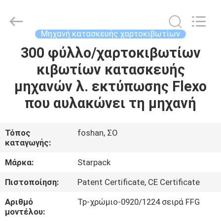
Guangdong
Toprint
Machinery
Co.,
LTD.
Μηχανή κατασκευής χαρτοκιβωτίων
All
Rights
Reserved.
300 φύλλο/χαρτοκιβωτίων
ΣΠΊΤΙ
κιβωτίων κατασκευής
ΠΡΟΪΌΝΤΑ
μηχανών λ. εκτύπωσης Flexo
που αυλακώνει τη μηχανή
ΒΊΝΤΕΟ
Τόπος
foshan, ΣΟ
καταγωγής:
ΠΕΡΊΠΟΥ
ΕΜΕΊΣ
Μάρκα:
Starpack
Πιστοποίηση:
Patent Certificate, CE Certificate
ΓΎΡΟΣ
Αριθμό
Tp-χρώμιο-0920/1224 σειρά FFG
ΕΡΓΟΣΤΑΣΊΩΝ
μοντέλου: