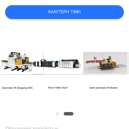
VR
ΚΑΛΎΤΕΡΗ ΤΙΜΉ
SITEMAP
PRIVACY
POLICY
Περιγραφή προϊόντων