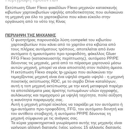
Εκτύπωση Gluer Flexo φακέλλων Flexo μηχανών κατασκευής
κιβωτίων χαρτοκιβωτίων υψηλής αποδοτικότητας που αυλακώνει
τη μηχανή για όλο το χαρτοκιβώτιο που κάνει εύκολο στην
οργάνωση από το νότο της Κίνας
ΠΕΡΙΛΗΨΗ ΤΗΣ ΜΗΧΑΝΗΣ
Ο φυσητήρας παρουσιάζει λύση compelet του κιβωτίου
χαρτοκιβωτίων που κάνει από το χαρτόνι στα κιβώτια από
τους πλήρεις αυτόματους τρόπους, αποτελείται από έναν
αυτόματο ή ημιαυτόματο προ-τροφοδότη, φάκελλος Gluer
FFG Flexo (κατασκευαστής περίπτωσης), αυτόματο PP/PE
δένοντας τις μηχανές, μετά από το πέρασμα χαρτονιού μέσω
αυτών μηχανή, μπορεί να είναι αποστολή στον πελάτη άμεσα.
Η εκτύπωση Flexo σειράς tp-χρώμιο που αυλακώνει την
τεμαχίζοντας μηχανή είναι ένα υψηλό σημείο υψηλό - η μηχανή
ποιοτικής εκτύπωσης RDC, με το σερβο Drive καταλόγων,
αυτή η τοπ μηχανή εκτύπωσης με την κενή μεταφορά παρέχει
τα αποτελέσματα μιας άριστης τυπωμένων υλών εγγραφής,
αυλάκωσης και τεμαχισμού με υψηλή ταχύτητα, πολύ αύξηση
η ικανότητα παραγωγής σας.
Αυτή η μηχανή μπορεί εύκολος να ταιριάξει με τον αυτόματο ή
ημι-αυτόματο προ-τροφοδότη, FFG, τον αυτόματο δονητή και
τον αντίθετο στοιβαχτή, ή αυτόματο PP/PE δένοντας τη
μηχανή σύμφωνα με τις ανάγκες σας.
Τα κύρια χαρακτηριστικά γνωρίσματα αυτής της μηχανής είναι
γρήγορη αλλαγή διαταγής (νέος χρόνος 15 αλλαγής διαταγής