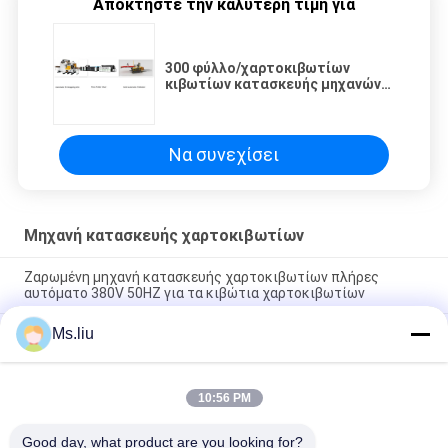
Αποκτήστε την καλύτερη τιμή για
300 φύλλο/χαρτοκιβωτίων
κιβωτίων κατασκευής μηχανών
λ. εκτύπωσης Flexo που
αυλακώνει τη μηχανή
Να συνεχίσει
Μηχανή κατασκευής χαρτοκιβωτίων
Ζαρωμένη μηχανή κατασκευής χαρτοκιβωτίων πλήρες
αυτόματο 380V 50HZ για τα κιβώτια χαρτοκιβωτίων
Ms.liu
Αυτόματο ζαρωμένο κιβώτιο χαρτοκιβωτίων ελέγχων με
σερβομηχανισμό που κάνει την αποταμίευση εργασίας
μηχανών
10:56 PM
Εκτυπωτής Slotter έξι μηχανών κατασκευής χαρτοκιβωτίων
χαρτονιού RDC Flexo περιστροφή άξονων
Good day, what product are you looking for?