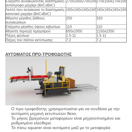
Ελάχιστο αυλακώνοντας διαστημικός-
270x100x270x100
270x100x270x100
αντίστροφο μαχαίρι (BxCxBxC)
Λεπτό που αυλακώνει το διαστημικός-
160x160x160x160
160x160x160x160
κανονικό μαχαίρι (BxCxBxC)
Μέγιστο μέγεθος βάθους
250
320
αυλακώσεων
Ελάχιστο μέγεθος ύψους κιβωτίων
110
110
Μέγιστη περιοχή τεμαχισμού
850x1950
1150x2350
Πάχος φύλλων
1.5-11
1.5-11
Πάχος του πιάτου εκτύπωσης
7.2
7.2
ΑΥΤΟΜΑΤΟΣ ΠΡΟ-ΤΡΟΦΟΔΟΤΗΣ
Ο προ-τροφοδότης χρησιμοποιείται για να συνδέσει με την
αυτόματη μηχανή εκτυπωτών flexo.
Το μήκος βραχιόνων μεταφορέων είναι μηχανοποιημένο και
ρυθμισμένο ελεύθερα.
Το πίσω squarer είναι αυτόματο μαζί με το μεταφορέα.