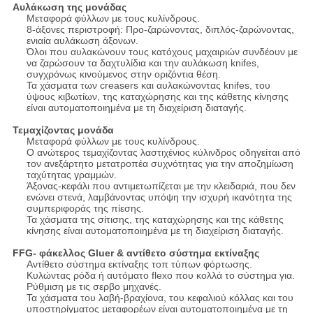
Αυλάκωση της μονάδας
Μεταφορά φύλλων με τους κυλίνδρους.
8-άξονες περιστροφή: Προ-ζαρώνοντας, διπλός-ζαρώνοντας,
ενιαία αυλάκωση άξονων.
Όλοι που αυλακώνουν τους κατόχους μαχαιριών συνδέουν με
να ζαρώσουν τα δαχτυλίδια και την αυλάκωση knifes,
συγχρόνως κινούμενος στην οριζόντια θέση.
Τα χάσματα των creasers και αυλακώνοντας knifes, του
ύψους κιβωτίων, της καταχώρησης και της κάθετης κίνησης
είναι αυτοματοποιημένα με τη διαχείριση διαταγής.
Τεμαχίζοντας μονάδα
Μεταφορά φύλλων με τους κυλίνδρους.
Ο ανώτερος τεμαχίζοντας λαστιχένιος κύλινδρος οδηγείται από
τον ανεξάρτητο μετατροπέα συχνότητας για την αποζημίωση
ταχύτητας γραμμών.
Άξονας-κεφάλι που αντιμετωπίζεται με την κλειδαριά, που δεν
ενώνει στενά, λαμβάνοντας υπόψη την ισχυρή ικανότητα της
συμπεριφοράς της πίεσης.
Τα χάσματα της σίτισης, της καταχώρησης και της κάθετης
κίνησης είναι αυτοματοποιημένα με τη διαχείριση διαταγής.
FFG- φάκελλος Gluer & αντίθετο σύστημα εκτίναξης
Αντίθετο σύστημα εκτίναξης τοπ τύπων φόρτωσης.
Κυλώντας ρόδα ή αυτόματο flexo που κολλά το σύστημα για.
Ρύθμιση με τις σερβο μηχανές.
Τα χάσματα του λαβή-βραχίονα, του κεφαλιού κόλλας και του
υποστηρίγματος μεταφορέων είναι αυτοματοποιημένα με τη