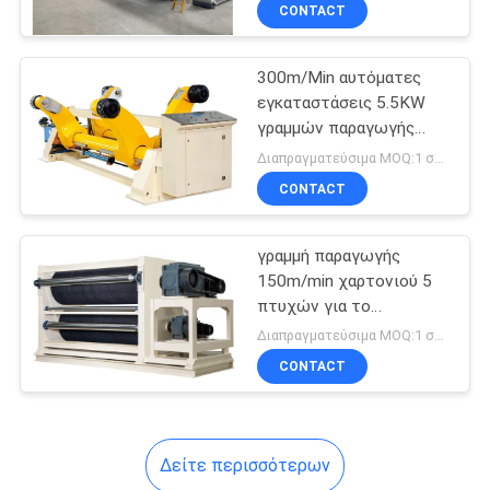
CONTACT
ΠΟΙΟΤΙΚΌΣ
300m/Min αυτόματες
ΈΛΕΓΧΟΣ
11
εγκαταστάσεις 5.5KW
γραμμών παραγωγής
Μηχανή Gluer
ΜΑΣ
χαρτονιού 5 στρώματος
Διαπραγματεύσιμα MOQ:1 σύνολο
φακέλλων
ΕΛΆΤΕ
CONTACT
κιβωτίων
ΣΕ
γραμμή παραγωγής
ΕΠΑΦΉ
150m/min χαρτονιού 5
ΜΕ
πτυχών για το
16
διπλοτειχισμένο
Διαπραγματεύσιμα MOQ:1 σύνολο
χαρτόνι
εκτυπωτής flexo
ΖΗΤΉΣΤΕ
CONTACT
ΈΝΑ
slotter
ΑΠΌΣΠΑΣΜΑ
Δείτε περισσότερων