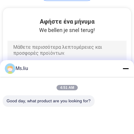
VR
14
Αφήστε ένα μήνυμα
SITEMAP
We bellen je snel terug!
εκτύπωση flexo
που αυλακώνει τη
PRIVACY
POLICY
μηχανή
Ms.liu
12
4:51 AM
Μηχανή
Good day, what product are you looking for?
κατασκευής
Λαϊκή κατηγορία
Όλα
χαρτοκιβωτίων
Φάκελλος Flexo 
Αυτόματος 