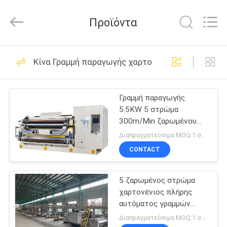
Guangdong
Toprint
Machinery
Προϊόντα
Co.,
LTD.
All
Rights
Reserved.
ΣΠΊΤΙ
16
Κίνα Γραμμή παραγωγής χαρτονιού
φάκελλος flexo
ΠΡΟΪΌΝΤΑ
gluer
Γραμμή παραγωγής
5.5KW 5 στρώμα
ΒΊΝΤΕΟ
300m/Min ζαρωμένου
χαρτονιού
Διαπραγματεύσιμα MOQ:1 σύνολο
ΠΕΡΊΠΟΥ
CONTACT
12
ΕΜΕΊΣ
αυτόματος
5 ζαρωμένος στρώμα
χαρτονένιος πλήρης
ΓΎΡΟΣ
φάκελλος gluer
αυτόματος γραμμών
ΕΡΓΟΣΤΑΣΊΩΝ
παραγωγής
Διαπραγματεύσιμα MOQ:1 σύνολο